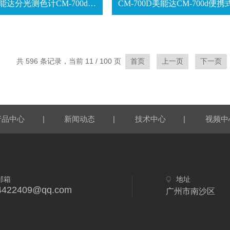
CM-700D美能达分光测色计CM-700d维修校正
共 596 条记录，当前 11 / 100 页
首页
上一页
下一页
|
|
|
产品中心
新闻动态
技术中心
视频中
邮箱
地址
4422409@qq.com
广州市南沙区