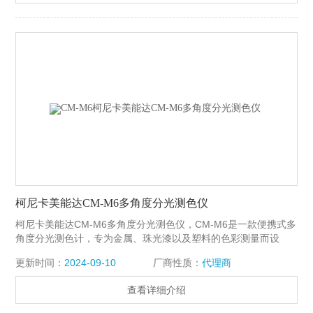
柯尼卡美能达CM-M6多角度分光测色仪
柯尼卡美能达CM-M6多角度分光测色仪，CM-M6是一款便携式多
角度分光测色计，专为金属、珠光漆以及塑料的色彩测量而设
计。此款仪器采用了专业设计的新型镜面对称光路系统，可从两
更新时间：
2024-09-10
厂商性质：
代理商
侧进行45度定向照明并且进行6个角度（-15度、15度、25度、45
度、75度、110度）测量，从而可以精确地测量汽车生产线上的
查看详细介绍
喷漆零件。