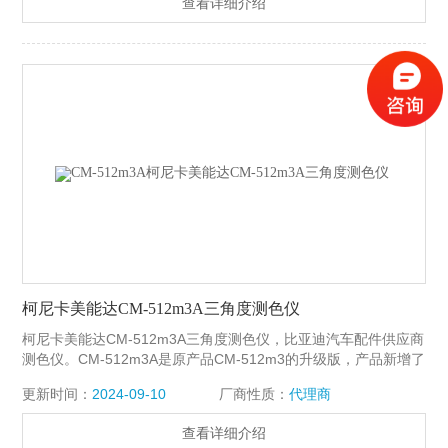
查看详细介绍
柯尼卡美能达CM-512m3A三角度测色仪
柯尼卡美能达CM-512m3A三角度测色仪，比亚迪汽车配件供应商
测色仪。CM-512m3A是原产品CM-512m3的升级版，产品新增了
中文操作界面，更方便中国用户使用。CM-512m3A是一款专门为
更新时间：
2024-09-10
厂商性质：
代理商
金属涂料设计的多角度便携式分光测色计。它采用*的0度受光和
25度、45度、75度照明方式，让您能够轻松测量汽车镜体或车门
查看详细介绍
把手等难以取样的物体。