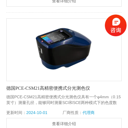
查看详细介绍
德国PCE-CSM21高精密便携式分光测色仪
德国PCE-CSM21高精密便携式分光测色仪具有一个φ4mm（0.15
英寸）测量孔径，能够同时测量SCI和SCE两种模式下的色度数
据。并且CSM 21的电池寿命长，LED照明光源寿命长（5年内大
更新时间：
2024-10-01
厂商性质：
代理商
于300万次测量），同时CSM 21机身仅重600克，新机出厂标配
黑色软包，方便使用人员携带出差（可携带上飞机）。
查看详细介绍