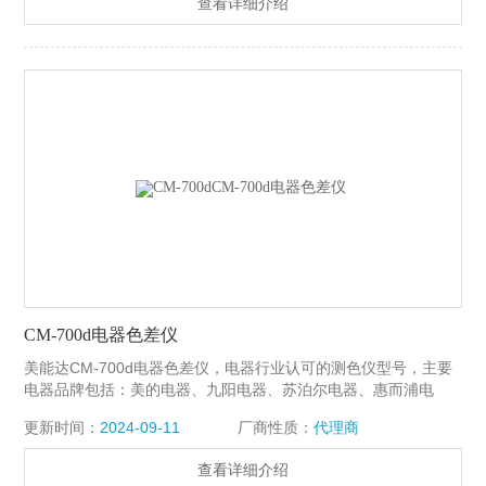
查看详细介绍
CM-700d电器色差仪
美能达CM-700d电器色差仪，电器行业认可的测色仪型号，主要
电器品牌包括：美的电器、九阳电器、苏泊尔电器、惠而浦电
器、海尔电器。CM-700d适用于：空调、洗碗机、洗衣机、破壁
更新时间：
2024-09-11
厂商性质：
代理商
机、冰箱外壁的颜色测量。我司是柯尼卡美能达代理商，在全国
主要地区都设有办事处，如有采购意向，我司可安排工程师携带
查看详细介绍
CM-700d样机上门示范，欢迎咨询。