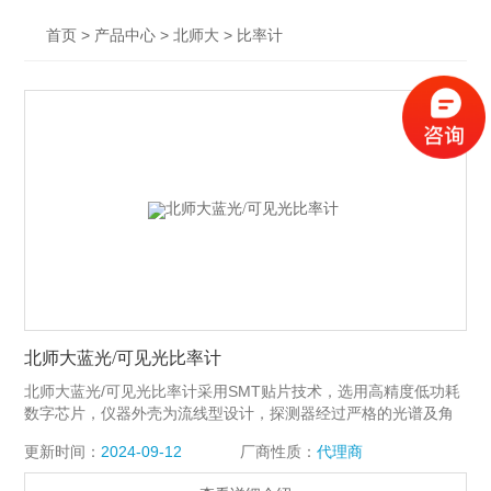
>
>
>
首页
产品中心
北师大
比率计
北师大蓝光/可见光比率计
北师大蓝光/可见光比率计采用SMT贴片技术，选用高精度低功耗
数字芯片，仪器外壳为流线型设计，探测器经过严格的光谱及角
度特性校正，性能稳定，适用性强。仪器集测量蓝光/可见比率、
更新时间：
2024-09-12
厂商性质：
代理商
照度和蓝光辐照度三种功能于一体，广泛应用于工业、农业、建
筑、环境、卫生、科研等各个领域。