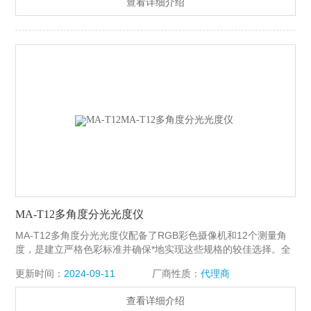
查看详细介绍
MA-T12多角度分光光度仪
MA-T12多角度分光光度仪配备了RGB彩色摄像机和12个测量角
度，是建立严格色彩标准并确保*地实现这些规格的较佳选择。全
新的人体工程学设计采用位于中心的孔径和定位销，以确保稳定
更新时间：
2024-09-11
厂商性质：
代理商
的测量。现代化触摸屏导航和实时相机测量预览使MA-T12使用起
来简单直观。
查看详细介绍