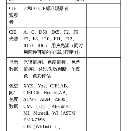
CIE
2°和10°CIE标准观察者
观察
者
CIE
A、C、D50、D65、F2、F6、
光源
F7、F8、F10、F11、F12、
ID50、ID65、用户光源（同时
用两种可能的光源进行评测）
显示
光谱值/图、色度值/图、色差
数据
值/图、通过/失败判断、仿真
色、色彩评估
色空
XYZ、Yxy、CIELAB、
间/
CIELCh、HunterLAB、
色度
∆E*ab、∆E94、∆E00、
数据
CMC（I:c）、∆EHunter、
MI、Munsell、WI（ASTM
E313-73/96；
CIE（WI/Tint））、