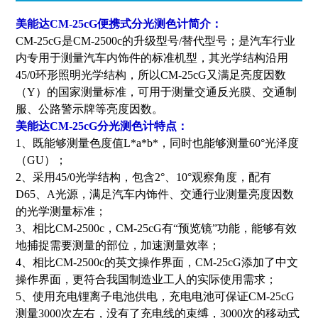
美能达CM-25cG便携式分光测色计
简介：
CM-25cG是CM-2500c的升级型号/替代型号；是汽车行业
内专用于测量汽车内饰件的标准机型，其光学结构沿用
45/0环形照明光学结构，所以CM-25cG又满足亮度因数
（Y）的国家测量标准，可用于测量交通反光膜、交通制
服、公路警示牌等亮度因数。
美能达CM-25cG分光测色计特点：
1、既能够测量色度值L*a*b*，同时也能够测量60°光泽度
（GU）；
2、采用45/0光学结构，包含2°、10°观察角度，配有
D65、A光源，满足汽车内饰件、交通行业测量亮度因数
的光学测量标准；
3、相比CM-2500c，CM-25cG有“预览镜”功能，能够有效
地捕捉需要测量的部位，加速测量效率；
4、相比CM-2500c的英文操作界面，CM-25cG添加了中文
操作界面，更符合我国制造业工人的实际使用需求；
5、使用充电锂离子电池供电，充电电池可保证CM-25cG
测量3000次左右，没有了充电线的束缚，3000次的移动式