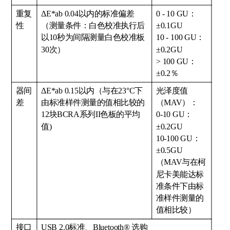
重复
ΔE*ab 0.04以内的标准偏差
0 - 10 GU：
性
（测量条件：白色校准执行后
±0.1GU
以10秒为间隔测量白色校准板
10 - 100 GU：
30次）
±0.2GU
> 100 GU：
±0.2％
器间
ΔE*ab 0.15以内（与在23°C下
光泽度值
差
由标准样件测量的值相比较的
（MAV）：
12块BCRA系列II色板的平均
0-10 GU：
值)
±0.2GU
10-100 GU：
±0.5GU
（MAV与在柯
尼卡美能达标
准条件下由标
准样件测量的
值相比较）
接口
USB 2.0标准、Bluetooth® 选购