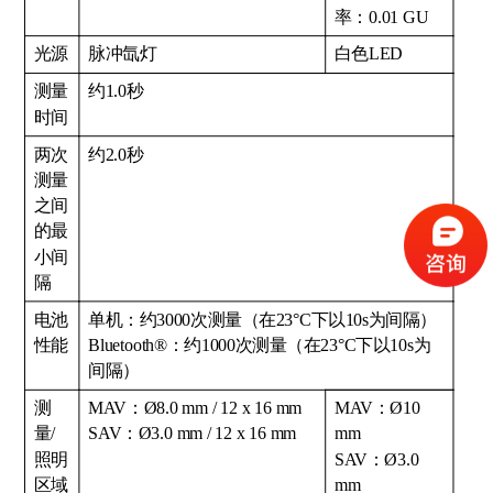
率：0.01 GU
光源
脉冲氙灯
白色LED
测量
约1.0秒
时间
两次
约2.0秒
测量
之间
的最
小间
隔
电池
单机：约3000次测量（在23°C下以10s为间隔）
性能
Bluetooth®：约1000次测量（在23°C下以10s为
间隔）
测
MAV：Ø8.0 mm / 12 x 16 mm
MAV：Ø10
量/
SAV：Ø3.0 mm / 12 x 16 mm
mm
照明
SAV：Ø3.0
区域
mm