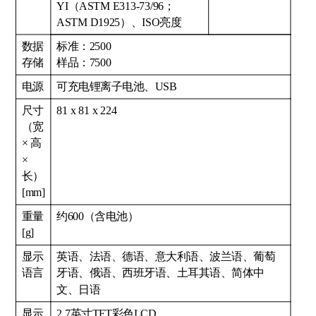
YI（ASTM E313-73/96；
ASTM D1925）、ISO亮度
数据
标准：2500
存储
样品：7500
电源
可充电锂离子电池、USB
尺寸
81 x 81 x 224
（宽
× 高
×
长）
[mm]
重量
约600（含电池）
[g]
显示
英语、法语、德语、意大利语、波兰语、葡萄
语言
牙语、俄语、西班牙语、土耳其语、简体中
文、日语
显示
2.7英寸TFT彩色LCD