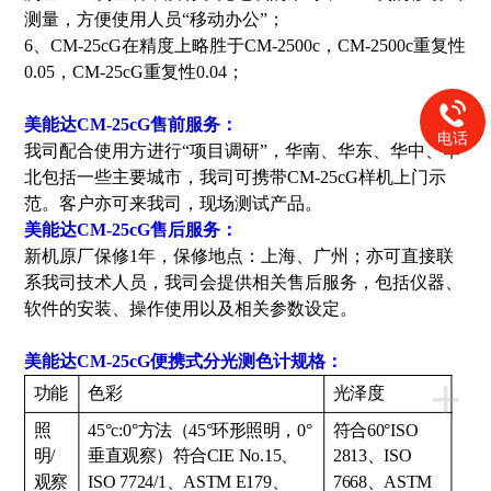
测量，方便使用人员“移动办公”；
6、CM-25cG在精度上略胜于CM-2500c，CM-2500c重复性
0.05，CM-25cG重复性0.04；
美能达CM-25cG售前服务：
电话
我司配合使用方进行“项目调研”，华南、华东、华中、华
北包括一些主要城市，我司可携带CM-25cG样机上门示
范。客户亦可来我司，现场测试产品。
美能达CM-25cG售后服务：
新机原厂保修1年，保修地点：上海、广州；亦可直接联
系我司技术人员，我司会提供相关售后服务，包括仪器、
软件的安装、操作使用以及相关参数设定。
美能达CM-25cG便携式分光测色计
规格：
+
功能
色彩
光泽度
照
45°c:0°方法（45°环形照明，0°
符合60°ISO
明/
垂直观察）符合CIE No.15、
2813、ISO
观察
ISO 7724/1、ASTM E179、
7668、ASTM