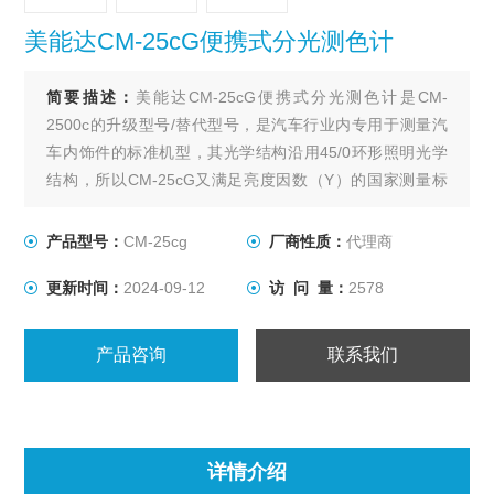
美能达CM-25cG便携式分光测色计
简要描述：
美能达CM-25cG便携式分光测色计是CM-
2500c的升级型号/替代型号，是汽车行业内专用于测量汽
车内饰件的标准机型，其光学结构沿用45/0环形照明光学
结构，所以CM-25cG又满足亮度因数（Y）的国家测量标
准，可用于测量交通反光膜、交通制服、公路警示牌等亮
度因数。
产品型号：
CM-25cg
厂商性质：
代理商
更新时间：
2024-09-12
访 问 量：
2578
产品咨询
联系我们
详情介绍