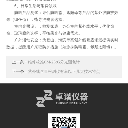
6、日常生活与消费领域
防晒产品测试：评估防晒霜、遮阳伞等产品的紫外线防护效
果（UPF值），指导消费者选择。
室内光照设计：检测家庭、办公室的紫外线水平，优化窗
帘、玻璃膜的选择，平衡采光与健康需求。
户外活动安全：为登山、海滨等高紫外线暴露场景提供实时
数据，提醒用户采取防护措施（如涂抹防晒霜、佩戴太阳镜）。
上一条：
维修校准CM-25cG分光测色计
下一条：
紫外线含量检测仪有着以下几大技术特点