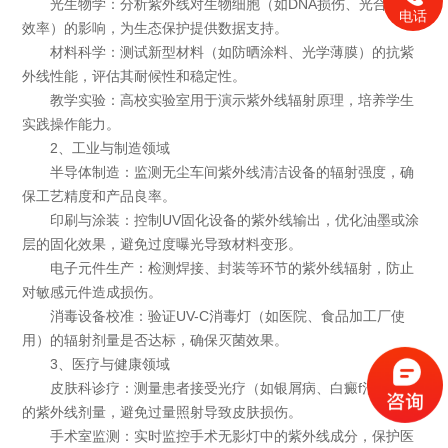
光生物学：分析紫外线对生物细胞（如DNA损伤、光合作用
电话
效率）的影响，为生态保护提供数据支持。
材料科学：测试新型材料（如防晒涂料、光学薄膜）的抗紫
外线性能，评估其耐候性和稳定性。
教学实验：高校实验室用于演示紫外线辐射原理，培养学生
实践操作能力。
2、工业与制造领域
半导体制造：监测无尘车间紫外线清洁设备的辐射强度，确
保工艺精度和产品良率。
印刷与涂装：控制UV固化设备的紫外线输出，优化油墨或涂
层的固化效果，避免过度曝光导致材料变形。
电子元件生产：检测焊接、封装等环节的紫外线辐射，防止
对敏感元件造成损伤。
消毒设备校准：验证UV-C消毒灯（如医院、食品加工厂使
用）的辐射剂量是否达标，确保灭菌效果。
3、医疗与健康领域
皮肤科诊疗：测量患者接受光疗（如银屑病、白癜f治疗）时
的紫外线剂量，避免过量照射导致皮肤损伤。
手术室监测：实时监控手术无影灯中的紫外线成分，保护医