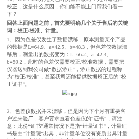
校正，这是什么原因，你们能不能上门帮我们看一
下？
回答上面问题之前，首先要明确几个关于售后的关键
词：校正/校准、计量。
1、因为色差仪发生了数据漂移，原本测量某个产品
的数据是L=
64
.
9
、a=
42
.
5
、b=
48
.
3
，但色差仪数据漂
移后，测量出的数据变为：L=
66
.2、a=
42
.
3
、
b=
50
.
2
，此时的色差仪需要校正/校准数据，需要把
仪器送到我公司做“数据矫正"，矫正数据的过程称
为“校正/校准"，甚至我司还能提供数据矫正后的“校
正证书"。
2、色差仪数据并未漂移，但是因为下个月有重要客
户过来验厂，客户要求查看色差仪的“证书"，请注
意：此份“证书"通常情况下是指“计量证书"，计量证
书是由“计量院"出具，非计量单位没有资质出具计量