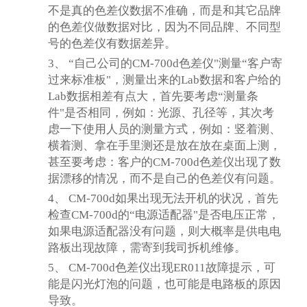
不是真的色差仪数据不准确，而是和其它品牌
的色差仪做数据对比，因为不同品牌、不同型
号的色差仪有数据差异。
3、
“自己公司的
CM-700d
色差仪"测量“客户寄
过来标准板"，测量出来的Lab数据和客户给的
Lab数据相差有点大，首先要考虑“测量条
件"是否相同，例如：光源、孔径等，其次考
虑一下使用人员的测量方式，例如：竖着测、
横着测、拿在手里测还是放在放在桌面上测，
甚至要考虑：客户的
CM-700d
色差仪出现了数
据漂移的情况，而不是自己的色差仪有问题。
4、
CM-700d
如果出现无法开机的
状况
，首先
检查
CM-700d
的“
电源适配器
"是否
电压正常
，
如果电源适配器没有问题，
则大概率是供电电
路板出现故障，需寄到我司拆机维修。
5、
CM-700d色差仪出现ER011故障提示
，
可
能是闪光灯泡的问题，也可能是电路板的原因
导致。