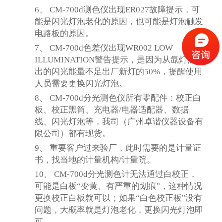
6、
CM-700d测色仪出现ER027故障提示
，
可
能是闪光灯泡老化的原因，也可能是灯泡触发
电路板的原因。
7、
CM-700d色差仪出现WR002 LOW
ILLUMINATION警告提示，是因为从氙灯照射
出的闪光能量不足出厂新灯的50%，提醒使用
人员需要更换闪光灯泡。
8、
CM-700d分光测色仪
所有零配件：校正白
板、
校正黑筒
、充电器
/电器适配器
、数据
线
、闪光灯泡
等，我司
（广州卓谐仪器设备有
限公司）
都有现货
。
9、
重要客户过来验厂，此时需要的是计量证
书，找当地的计量机构
/计量院
。
10、
CM-700d
分光测色计
无法通过白校正，
可能是白板“变黄、有严重的划痕"，这种情况
更换校正白板就可以；如果
“
白
色校正
板
"
没有
问题，
大概率就是灯泡老化，更换闪光灯泡即
可。