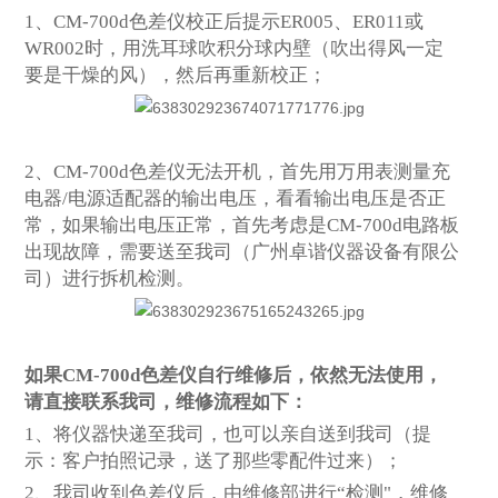
1、
CM-700d
色差仪
校正后
提示
ER005
、
ER011
或
WR002
时，用洗耳球吹积分球内壁（吹出得风一定
要是干燥的风），然后再
重新校正
；
2、
CM-700d
色差仪无法开机，首先用万用表测量
充
电器
/电源适配器
的
输出
电压，看看
输出
电压是否正
常，
如果输出电压正常，首先考虑是
CM-700d
电路板
出现故障，需要送至我司（广州卓谐仪器设备有限公
司）进行拆机检测。
如果
CM-700d
色差仪自行维修后，依然无法使用，
请直接联系我司，维修流程如下：
1、将仪器快递至我司，也可以亲自送到我司（提
示：客户拍照记录，送了那些零配件过来）；
2、我司收到色差仪后，由维修部进行“检测"，维修