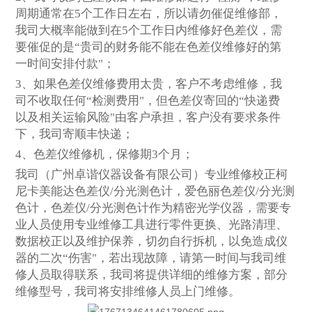
周期通常在5个工作日左右，所以请勿催促维修部，
我司大概率能做到在5个工作日内维修好色差仪，需
要催促的是“贵司的财务能不能在色差仪维修好的第
一时间安排付款"；
3、如果色差仪维修费用太贵，客户不考虑维修，我
司不收取任何“检测费用"，但色差仪寄回的“快递费
以及相关运输风险"由客户承担，客户没有要求条件
下，我司寄顺丰快递；
4、
色差仪维修机，保修期3个月；
我司（广州卓谐仪器设备有限公司）专业维修校正
柯
尼卡
美能达色差仪
/
分光测色计，爱色丽色差仪
/
分光测
色计，色差仪
/
分光测色计作为精密光学仪器，需要专
业人员使用专业维修工具进行零件更换、光路清理、
数据校正以及维护保养，切勿自行拆机，以免造成
仪
器的
二次“伤害"，若出现故障，请第一时间与我司维
修人员取得联系，我司将提供详细的维修方案，部分
维修型号，我司将安排维修人员上门维修。