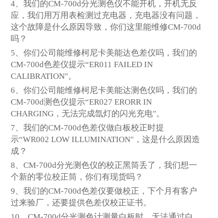
4、我们的
CM-700d分光测色仪
不能开机，开机无反
应，我们用万用表检测过充电器，充电器没有问题，
这个故障是什么原因导致，你们这里能维修
CM-700d
吗？
5
、你们公司能维修
柯尼卡美能达
色差仪吗，我们的
CM-700d
色差仪提示“
ER011 FAILED IN
CALIBRATION
"。
6
、你们公司能维修
柯尼卡美能达测色仪
吗，我们的
CM-700d测色仪
提示“
ER027 ERORR IN
CHARGING，无法完成氙灯的闪光充电
"。
7
、我们的
CM-700d
色差仪
做白板校正时提
示“
WR002 LOW ILLUMINATION
"，这是什么原因造
成？
8
、
CM-700d分光测色仪
的校正黑筒丢了
，
我们想一
个新的零位校正筒
，你们有现货吗？
9
、我们的
CM-700d色差仪
要做校正，下个月有客户
过来验厂，还要提供色差仪校正证书。
10
、
CM-700d分光测色计
测量白板时，无法通过白