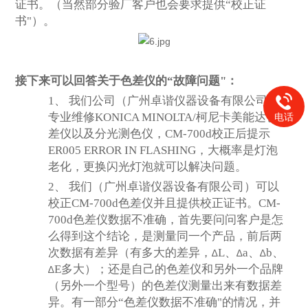
证书。（当然部分验厂客户也会要求提供“校正证
书"）。
接下来可以回答关于色差仪的“故障问题"：
1、
我们公司
（广州卓谐仪器设备有限公司）
专业
维修
KONICA MINOLTA/
柯尼卡美能达
色
电话
差仪以及分光测色仪
，
CM-700d
校正后
提示
ER005 ERROR IN FLASHING
，大概率是灯泡
老化，更换闪光灯泡就可以解决问题。
2、
我们
（广州卓谐仪器设备有限公司）
可以
校正
CM-700d
色差仪并且提供校正证书。
CM-
700d
色差仪数据不准确，首先要问问客户是怎
么得到这个结论，是测量同一个产品，前后两
次数据有差异（有多大的差异，
L、
a
、
b
、
∆
∆
∆
E
多大
）；还是自己的色差仪和另外一个品牌
∆
（另外一个型号）的色差仪测量出来有数据差
异。有一部分“色差仪数据不准确"的情况，并