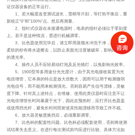
证仪器设备的正常运行。
1、若大幅度改变测试波长，需稍等片刻，等灯热平衡后，重
新校正"0"和"100%"点。然后再测量。
2、指针式仪器在未接通电源时，电表的指针必须位于零刻度
上。若不是这种情况，需进行机械调零。
3、比色皿使用完毕后，请立即用蒸馏水冲洗干净，并用干净
柔软的纱布将水迹擦去，以防止表面光洁度被破坏，影响比色皿
的透光率。
4、操作人员不应轻易动灯泡及反光镜灯，以免影响光效率。
5、1900型等多用途分光光度计，由于其光电接收装置为光
电倍增管，它本身的特点是放大倍数大，因而可以用于检测微弱
光电信号，而不能用来检测强光。否则容易产生信号漂移，灵敏
度下降。针对其上述特点，在维修、使用此类仪器时应注意不让
光电倍增管长时间暴露于光下，因此在预热时，应打开比色皿盖
或使用挡光杆，避免长时间照射使其性能漂移而导致工作不稳。
6、放大器灵敏度换挡后，必须重新调零。
7、比色杯的配套性问题。比色杯必须配套使用，否则将使测
试结果失去意义。在进行每次测试前均应进行比较。具体方法如