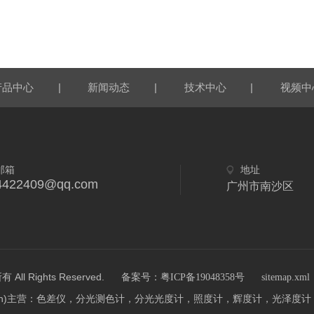
|
|
|
产品中心
新闻动态
技术中心
视频中
邮箱
地址
4422409@qq.com
广州市南沙区
 Rights Reserved.
备案号：粤ICP备19048358号
sitemap.xml
r17.cn)主营：色差仪，分光测色计，分光光度计，照度计，辉度计，光