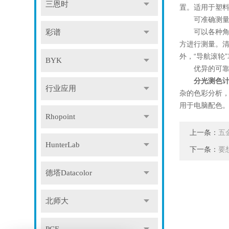
三恩时
置。适用于塑
可准确测量应
可以各种角度测
彩谱
方进行测量。
外，“导航滚轮
BYK
优异的可靠性
分光测色
行业应用
杂的色彩分析，当
用于电脑配色。
Rhopoint
上一条：
五
HunterLab
下一条：
要
德塔Datacolor
北师大