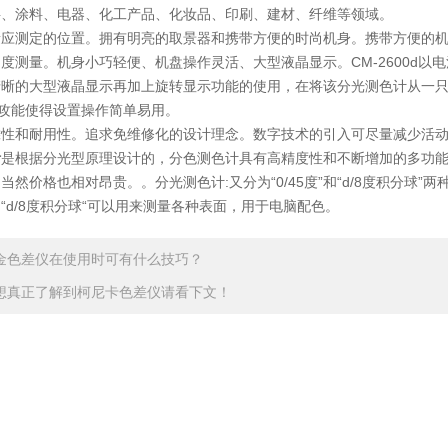
料、涂料、电器、化工产品、化妆品、印刷、建材、纤维等领域。
测定的位置。拥有明亮的取景器和携带方便的时尚机身。携带方便的机
量。机身小巧轻便、机盘操作灵活、大型液晶显示。CM-2600d以
清晰的大型液晶显示再加上旋转显示功能的使用，在将该分光测色计从一
”攻能使得设置操作简单易用。
和耐用性。追求免维修化的设计理念。数字技术的引入可尽量减少活动
计
是根据分光型原理设计的，分色测色计具有高精度性和不断增加的多功
然价格也相对昂贵。。分光测色计:又分为“0/45度”和“d/8度积分球”两
“d/8度积分球“可以用来测量各种表面，用于电脑配色。
金色差仪在使用时可有什么技巧？
想真正了解到柯尼卡色差仪请看下文！