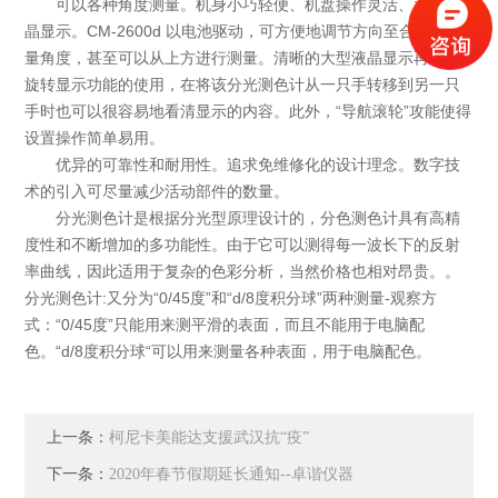
可以各种角度测量。机身小巧轻便、机盘操作灵活、大型液
晶显示。CM-2600d 以电池驱动，可方便地调节方向至合适的测
量角度，甚至可以从上方进行测量。清晰的大型液晶显示再加上
旋转显示功能的使用，在将该分光测色计从一只手转移到另一只
手时也可以很容易地看清显示的内容。此外，“导航滚轮”攻能使得
设置操作简单易用。
优异的可靠性和耐用性。追求免维修化的设计理念。数字技
术的引入可尽量减少活动部件的数量。
分光测色计是根据分光型原理设计的，分色测色计具有高精
度性和不断增加的多功能性。由于它可以测得每一波长下的反射
率曲线，因此适用于复杂的色彩分析，当然价格也相对昂贵。。
分光测色计:又分为“0/45度”和“d/8度积分球”两种测量-观察方
式：“0/45度”只能用来测平滑的表面，而且不能用于电脑配
色。“d/8度积分球“可以用来测量各种表面，用于电脑配色。
上一条：
柯尼卡美能达支援武汉抗“疫”
下一条：
2020年春节假期延长通知--卓谐仪器