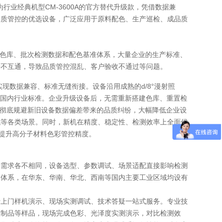
行业经典机型CM-3600A的官方替代升级款，凭借数据兼
品质管控的优选设备，广泛应用于原料配色、生产巡检、成品质
标准色库、批次检测数据和配色基准体系，大量企业的生产标准、
据不互通，导致品质管控混乱、客户验收不通过等问题。
，实现数据兼容、标准无缝衔接。设备沿用成熟的d/8°漫射照
际、国内行业标准。企业升级设备后，无需重新搭建色库、重置检
用，彻底规避新旧设备数据偏差带来的品质纠纷，大幅降低企业设
代等各类场景。同时，新机在精度、稳定性、检测效率上全面优
步提升高分子材料色彩管控精度。
测需求各不相同，设备选型、参数调试、场景适配直接影响检测
务体系，在华东、华南、华北、西南等国内主要工业区域均设有
费上门样机演示、现场实测调试、技术答疑一站式服务。专业技
塑制品等样品，现场完成色彩、光泽度实测演示，对比检测效