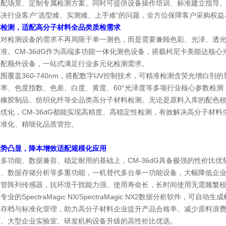
适配场景、定制专属检测方案。同时可提供设备操作培训、标准建立指导
决行业客户“选型难、实测难、上手难"的问题，全方位保障客户采购权益
准检测，适配高分子材料全品类质检需求
业对检测设备的需求不再局限于单一测色，而是需要兼顾色彩、光泽、透
准。CM-36dG作为高端多功能一体化测色设备，搭载柯尼卡美能达核心
搭配额外设备，一站式满足行业多元化检测需求。
围覆盖360-740nm，搭配数字UV控制技术，可精准检测含荧光增白
率、色度指数、色差、白度、黄度、60°光泽度等多项行业核心参数检
色橡胶制品、纺织化纤等全品类高分子材料检测。无论是原料入库的配色
优化，CM-36dG都能实现高精度、高稳定性检测，有效解决高分子材
标准化、精细化品质管控。
优势凸显，降本增效适配规模化应用
多功能、数据兼容、稳定耐用的基础上，CM-36dG具备极强的性价比
正、数据存储分析等多重功能，一机替代多台单一功能设备，大幅降低企
极管阵列传感器，抗环境干扰能力强、使用寿命长，长时间使用无需频繁校
业的SpectraMagic NX/SpectraMagic NX2数据分析软件
据存档与标准化管理，助力高分子材料企业提升产品合格率、减少原料浪
厂、大型企业实验室、研发机构设备升级的高性价比优选。