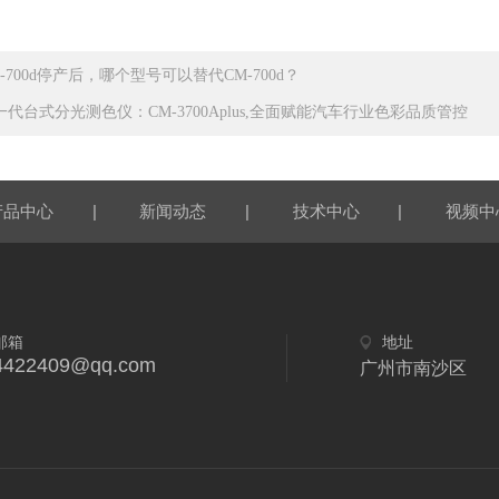
M-700d停产后，哪个型号可以替代CM-700d？
一代台式分光测色仪：CM-3700Aplus,全面赋能汽车行业色彩品质管控
|
|
|
产品中心
新闻动态
技术中心
视频中
邮箱
地址
4422409@qq.com
广州市南沙区