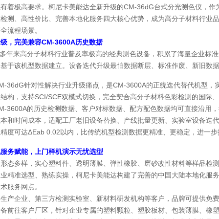
有着极高要求。柯尼卡美能达全新升级的CM-36dG台式分光测色仪，作为
准检测、高性价比、完善本地化服务四大核心优势，成为高分子材料行业
等全流程场景。
级，完美兼容CM-3600A历史数据
A作为多年来高分子材料行业普及率极高的经典测色设备，积累了海量企业
均基于该机型数据建立。设备迭代升级最怕数据断层、标准作废、新旧数
M-36dG针对性解决行业升级痛点，是CM-3600A的正统迭代替代机型
学结构，支持SCI/SCE双模式切换，完全契合高分子材料色彩检测的国
M-3600A的历史检测数据、客户对标数据、配方配色数据均可直接沿
成本和时间成本，适配工厂老旧设备替换、产线批量更新、实验室设备迭
精度可达ΔEab 0.02以内，比传统机型检测数据更精准、更稳定，进一
化服务赋能，上门样机演示无忧选型
品形态多样，实心塑料件、透明薄膜、弹性橡胶、磨砂改性材料等样品检
企业精准选型、熟练实操，柯尼卡美能达构建了完善的中国大陆本地化服
技术服务网点。
料生产企业、第三方检测实验室、新材料研发机构等客户，品牌可提供免
设备前往客户厂区，针对企业专属的塑料颗粒、塑胶板材、包装薄膜、橡