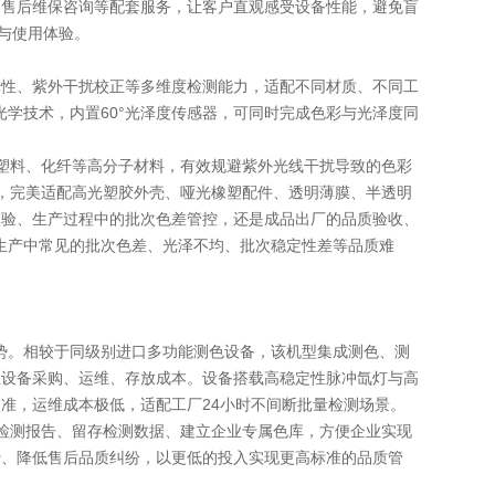
、售后维保咨询等配套服务，让客户直观感受设备性能，避免盲
与使用体验。
光性、紫外干扰校正等多维度检测能力，适配不同材质、不同工
光学技术，内置60°光泽度传感器，可同时完成色彩与光泽度同
剂的塑料、化纤等高分子材料，有效规避紫外光线干扰导致的色彩
测，完美适配高光塑胶外壳、哑光橡塑配件、透明薄膜、半透明
校验、生产过程中的批次色差管控，还是成品出厂的品质验收、
料生产中常见的批次色差、光泽不均、批次稳定性差等品质难
优势。相较于同级别进口多功能测色设备，该机型集成测色、测
业设备采购、运维、存放成本。设备搭载高稳定性脉冲氙灯与高
准，运维成本极低，适配工厂24小时不间断批量检测场景。
，可自动生成检测报告、留存检测数据、建立企业专属色库，方便企业实现
费、降低售后品质纠纷，以更低的投入实现更高标准的品质管