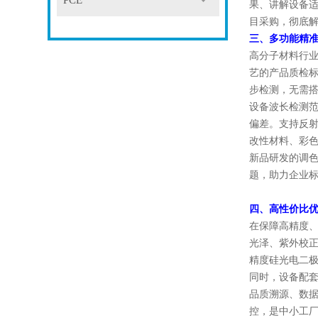
PCE
果、讲解设备
目采购，彻底解
三、多功能精
高分子材料行
艺的产品质检标
步检测，无需
设备波长检测范
偏差。支持反射
改性材料、彩
新品研发的调色
题，助力企业
四、高性价比
在保障高精度、
光泽、紫外校
精度硅光电二
同时，设备配套专
品质溯源、数
控，是中小工