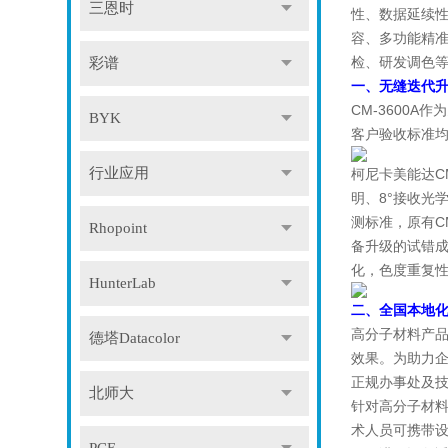
三恩时
性、数据延续性
容、多功能精
检、研发调色
彩谱
一、无缝迭代升
CM-3600
BYK
客户验收标准
行业应用
柯尼卡美能达C
明、8°接收光
测标准，原有C
Rhopoint
备升级的试错
化，色度重复性
HunterLab
二、全国本地
高分子材料产
德塔Datacolor
效果。为助力
正规办事处及
北师大
针对高分子材
术人员可携带