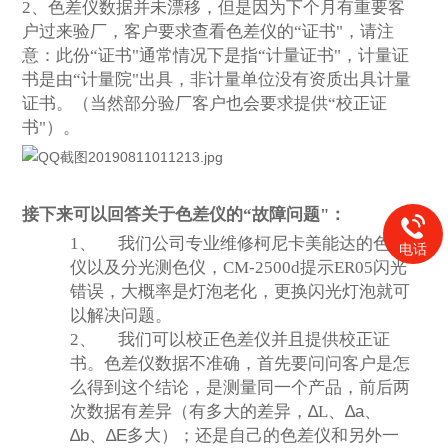
2
、色差仪数据并未漂移，但是因为下个月有重要客
户过来验厂，客户要求查看色差仪的“证书"，请注
意：此份“证书"通常情况下是指“计量证书"，计量证
书是由“计量院"出具，非计量单位没有资质出具计量
证书。（当然部分验厂客户也会要求提供“校正证
书"）。
接下来可以回答关于色差仪的“故障问题"：
1、
我们公司专业维修柯尼卡美能达的色差
电话
仪以及分光测色仪，CM-2500d提示ER05闪光
错误，大概率是灯泡老化，更换闪光灯泡就可
以解决问题。
2、
我们可以校正色差仪并且提供校正证
书。色差仪数据不准确，首先要问问客户是怎
么得到这个结论，是测量同一个产品，前后两
次数据有差异（有多大的差异，
∆
L
、
∆a
、
∆b
、
∆E
多大
）；还是自己的色差仪和另外一