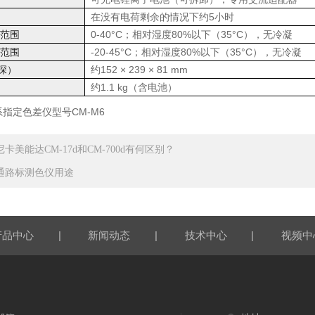
在没有电荷剩余的情况下约5小时
度范围
0-40°C；相对湿度80%以下（35°C），无冷凝
度范围
-20-45°C；相对湿度80%以下（35°C），无冷凝
深）
约152 × 239 × 81 mm
约1.1 kg（含电池）
尼卡美能达CM-17d和CM-700d有何区别？
通路标测色仪用途
|
|
|
产品中心
新闻动态
技术中心
视频中