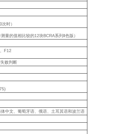
0次时）
量的值相比较的12块BCRA系列Ⅱ色版）
、F12
/失败判断
75)
简体中文、葡萄牙语、俄语、土耳其语和波兰语