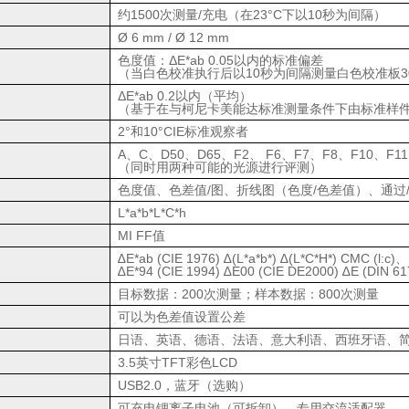
约1500次测量/充电（在23°C下以10秒为间隔）
域
Ø 6 mm / Ø 12 mm
色度值：ΔE*ab 0.05以内的标准偏差
（当白色校准执行后以10秒为间隔测量白色校准板3
ΔE*ab 0.2以内（平均）
（基于在与柯尼卡美能达标准测量条件下由标准样件测
2°和10°CIE标准观察者
A、C、D50、D65、F2、 F6、F7、F8、F10、F11
（同时用两种可能的光源进行评测）
色度值、色差值/图、折线图（色度/色差值）、通过
L*a*b*L*C*h
MI FF值
∆E*ab (CIE 1976) ∆(L*a*b*) ∆(L*C*H*) CMC (l:c)、
∆E*94 (CIE 1994) ∆E00 (CIE DE2000) ∆E (DIN 61
目标数据：200次测量；样本数据：800次测量
断
可以为色差值设置公差
日语、英语、德语、法语、意大利语、西班牙语、
3.5英寸TFT彩色LCD
USB2.0，蓝牙（选购）
可充电锂离子电池（可拆卸），专用交流适配器