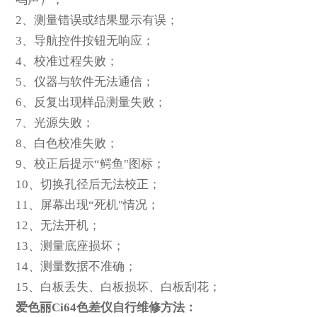
2
、测量错误或结果显示有误；
3
、导航控件按钮无响应；
4
、校准过程失败；
5
、仪器与软件无法通信；
6
、反复出现样品测量失败；
7
、光源失败；
8
、白色校准失败；
9
、校正后提示“鳄鱼"图标；
10
、切换孔径后无法校正；
11
、屏幕出现“死机"情况；
12
、无法开机；
13
、测量底座损坏；
14
、测量数据不准确；
15
、白板丢失、白板损坏、白板刮花；
爱色丽Ci64色差仪自行维修方法：