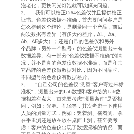
泡老化，更换闪光灯泡就可以解决问题。
2、
我们可以校正Ci64色差仪并且提供校正
证书。色差仪数据不准确，首先要问问客户是
怎么得到这个结论，是测量同一个产品，前后
两次数据有差异（有多大的差异，
∆
L
、
∆a
、
∆b
、
∆E
多大
）；还是自己的色差仪和另外一
个品牌（另外一个型号）的色差仪测量出来有
数据差异。有一部分“色差仪数据不准确"的情
况，并不是真的色差仪数据不准确，而是和其
它品牌的色差仪做数据对比，因为不同品牌、
不同型号的色差仪有数据差异。
3、
“自己公司的色差仪"测量“客户寄过来标
准板"，测量出来的Lab数据和客户给的Lab数
据相差有点大，首先要考虑“测量条件"是否相
同，例如：光源、孔径等，其次考虑一下使用
人员的测量方式，例如：竖着测、横着测、拿
在手里测还是放在放在桌面上测，甚至要考
虑：客户的色差仪出现了数据漂移的情况，而