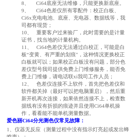
8、
Ci64
底座无法维修，只能更换新底座。
9、
Ci64
色差仪所有零配件：校正白板、
Ci6x充电电池、底座、充电器、数据线等，我
司都有现货；
10、
重要客户过来验厂，此时需要的是计量
证书，找当地的计量机构。
11、
Ci64
色差仪无法通过白校正，可能是白
板“变黄、有严重的划痕"，这种情况更换校正
白板就可以；如果校正白板没有问题，部分色
差仪型号我司提供免费上门维修服务，能否免
费上门维修，请电话联xi我司工作人员；
12、
色差仪连接不上软件，首先把色差仪和
软件都关掉（最好可以把电脑重启），然后重
新开机再次连接，如果依然连接不上，检查数
据线有没有折损的痕迹并且使用Ci64单机操
作，看看能不能单机测量数据。
爱色丽Ci64分光测色仪常见故障：
1
、仪器无反应（测量过程中没有指示灯亮起或发出蜂
鸣声）；