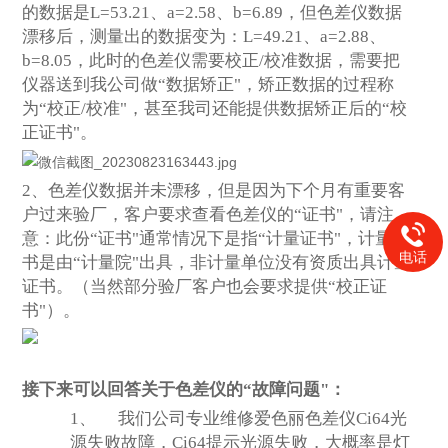
的数据是L=53.21、a=2.58、b=6.89，但色差仪数据
漂移后，测量出的数据变为：L=49.21、a=2.88、
b=8.05，此时的色差仪需要校正/校准数据，需要把
仪器送到我公司做“数据矫正"，矫正数据的过程称
为“校正/校准"，甚至我司还能提供数据矫正后的“校
正证书"。
2
、色差仪数据并未漂移，但是因为下个月有重要客
户过来验厂，客户要求查看色差仪的“证书"，请注
意：此份“证书"通常情况下是指“计量证书"，计量证
电话
书是由“计量院"出具，非计量单位没有资质出具计量
证书。（当然部分验厂客户也会要求提供“校正证
书"）。
接下来可以回答关于色差仪的“故障问题"：
1、
我们公司专业维修爱色丽色差仪Ci64光
源失败故障，Ci64提示光源失败，大概率是灯