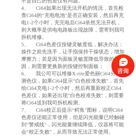
不是自己的色差仪有问题。
4、
Ci64
如果出现无法开机的情况，首先检
查Ci64的“充电电池"是否正确安装，然后再充
电1-2个小时，充完电后Ci64依然无法开机，
则大概率是供电电路板出现故障，需寄到我司
拆机维修。
5、
Ci64
色差仪按键灵敏度低，解决办法：
操作之前先洗手，让手指保持干燥状态，增加
摩擦力；若是因为面板灵敏度降低导致的原
因，则需要更换新的按键控制面板；
6、
我公司可以维修X-rite爱色丽Ci64分光
测色仪，如果Ci64提示“白色校准失败"，首先
给Ci64充电1-2个小时，然后再重新校正Ci64
色差仪，如果还出现“白色校准失败"，则需要
将Ci64送到我司拆机检测。
7、
Ci64
校正后提示“鳄鱼"图标，说明Ci64
色差仪还能正常使用，但是闪光能量已经触碰
到“警戒线"，闪光能量继续降低，仪器将可能
会“校正失败"，从而导致无法正常使用。