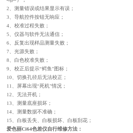
2
、测量错误或结果显示有误；
3
、导航控件按钮无响应；
4
、校准过程失败；
5
、仪器与软件无法通信；
6
、反复出现样品测量失败；
7
、光源失败；
8
、白色校准失败；
9
、校正后提示“鳄鱼"图标；
10
、切换孔径后无法校正；
11
、屏幕出现“死机"情况；
12
、无法开机；
13
、测量底座损坏；
14
、测量数据不准确；
15
、白板丢失、白板损坏、白板刮花；
爱色丽Ci64色差仪自行维修方法：