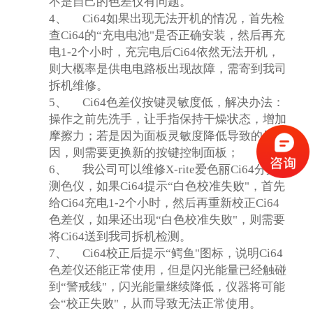
不是自己的色差仪有问题。
4、
Ci64
如果出现无法开机的情况，首先检
查Ci64的“充电电池"是否正确安装，然后再充
电1-2个小时，充完电后Ci64依然无法开机，
则大概率是供电电路板出现故障，需寄到我司
拆机维修。
5、
Ci64
色差仪按键灵敏度低，解决办法：
操作之前先洗手，让手指保持干燥状态，增加
摩擦力；若是因为面板灵敏度降低导致的原
因，则需要更换新的按键控制面板；
6、
我公司可以维修X-rite爱色丽Ci64分光
测色仪，如果Ci64提示“白色校准失败"，首先
给Ci64充电1-2个小时，然后再重新校正Ci64
色差仪，如果还出现“白色校准失败"，则需要
将Ci64送到我司拆机检测。
7、
Ci64
校正后提示“鳄鱼"图标，说明Ci64
色差仪还能正常使用，但是闪光能量已经触碰
到“警戒线"，闪光能量继续降低，仪器将可能
会“校正失败"，从而导致无法正常使用。