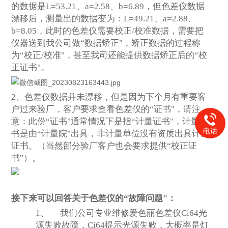
的数据是L=53.21、a=2.58、b=6.89，但色差仪数据
漂移后，测量出的数据变为：L=49.21、a=2.88、
b=8.05，此时的色差仪需要校正/校准数据，需要把
仪器送到我公司做“数据矫正"，矫正数据的过程称
为“校正/校准"，甚至我司还能提供数据矫正后的“校
正证书"。
2
、色差仪数据并未漂移，但是因为下个月有重要客
户过来验厂，客户要求查看色差仪的“证书"，请注
意：此份“证书"通常情况下是指“计量证书"，计量证
电话
书是由“计量院"出具，非计量单位没有资质出具计量
证书。（当然部分验厂客户也会要求提供“校正证
书"）。
接下来可以回答关于色差仪的“故障问题"：
1、
我们公司专业维修爱色丽色差仪Ci64光
源失败故障，Ci64提示光源失败，大概率是灯