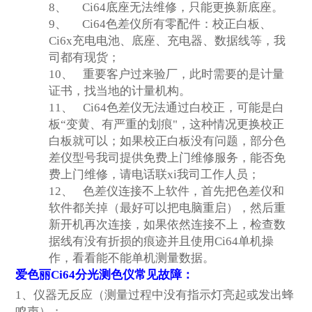
8、
Ci64
底座无法维修，只能更换新底座。
9、
Ci64
色差仪所有零配件：校正白板、
Ci6x充电电池、底座、充电器、数据线等，我
司都有现货；
10、
重要客户过来验厂，此时需要的是计量
证书，找当地的计量机构。
11、
Ci64
色差仪无法通过白校正，可能是白
板“变黄、有严重的划痕"，这种情况更换校正
白板就可以；如果校正白板没有问题，部分色
差仪型号我司提供免费上门维修服务，能否免
费上门维修，请电话联xi我司工作人员；
12、
色差仪连接不上软件，首先把色差仪和
软件都关掉（最好可以把电脑重启），然后重
新开机再次连接，如果依然连接不上，检查数
据线有没有折损的痕迹并且使用Ci64单机操
作，看看能不能单机测量数据。
爱色丽Ci64分光测色仪常见故障：
1
、仪器无反应（测量过程中没有指示灯亮起或发出蜂
鸣声）；