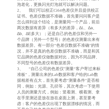
泡老化，更换闪光灯泡就可以解决问题。
2、
我们可以校正Ci64色差仪并且提供校正
证书。色差仪数据不准确，首先要问问客户是
怎么得到这个结论，是测量同一个产品，前后
两次数据有差异（有多大的差异，
∆
L
、
∆a
、
∆b
、
∆E
多大
）；还是自己的色差仪和另外一
个品牌（另外一个型号）的色差仪测量出来有
数据差异。有一部分“色差仪数据不准确"的情
况，并不是真的色差仪数据不准确，而是和其
它品牌的色差仪做数据对比，因为不同品牌、
不同型号的色差仪有数据差异。
3、
“自己公司的色差仪"测量“客户寄过来标
准板"，测量出来的Lab数据和客户给的Lab数
据相差有点大，首先要考虑“测量条件"是否相
同，例如：光源、孔径等，其次考虑一下使用
人员的测量方式，例如：竖着测、横着测、拿
在手里测还是放在放在桌面上测，甚至要考
虑：客户的色差仪出现了数据漂移的情况，而