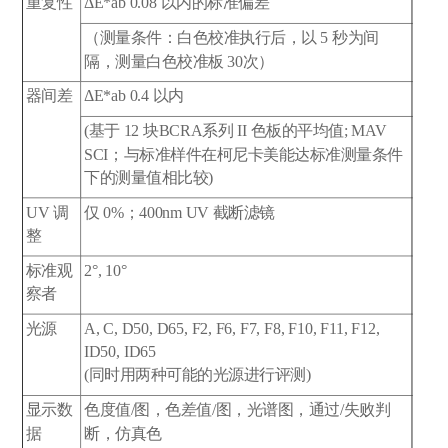
重复性
ΔE*ab 0.08 以内的标准偏差
（测量条件：白色校准执行后，以 5 秒为间
隔，测量白色校准板 30次）
器间差
ΔE*ab 0.4 以内
(基于 12 块BCRA系列 II 色板的平均值; MAV
SCI；与标准样件在柯尼卡美能达标准测量条件
下的测量值相比较)
UV 调
仅 0%；400nm UV 截断滤镜
整
标准观
2°, 10°
察者
光源
A, C, D50, D65, F2, F6, F7, F8, F10, F11, F12,
ID50, ID65
(同时用两种可能的光源进行评测)
显示数
色度值/图，色差值/图，光谱图，通过/失败判
据
断，仿真色