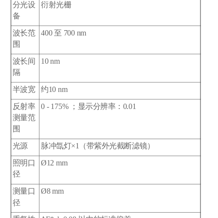
分光设
衍射光栅
备
波长范
400 至 700 nm
围
波长间
10 nm
隔
半波宽
约10 nm
反射率
0 - 175% ；显示分辨率：0.01
测量范
围
光源
脉冲氙灯×1（带紫外光截断滤镜）
照明口
Ø12 mm
径
测量口
Ø8 mm
径