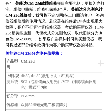
务"，
美能达CM-23d故障维修
项目主要包括：更换闪光灯
泡、维修电路板，维修机保修3个月。
美能达分光测色计
CM-23d维修
后，我司将不定期网络/上门回访客户，咨询
仪器维修后的使用情况。若仪器在维修后1年内出现重大
故障，客户不打算计算维修仪器，考虑购买新仪器（CM-
23d是美能达新一代便携式分光测色仪，取代旧款分光测
色仪CM-2300d）。如果客户选择从我司购买新仪器，我
司将退还部分维修款项作为客户购买新仪器的补贴。
美能达CM-23d分光测色仪规格：
+
产品型
CM-23d
号
照明/观
di: 8°, de: 8° (漫射照明：8° 观察)
测系统
SCI（包括镜面反射光）/SCE（排除镜面反射
光）模式可切换
积分球
Ø54 mm
传感器
双排32组硅光电二极管阵列