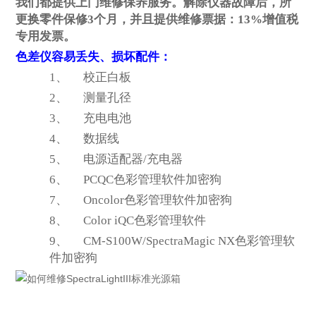
我们都提供上门维修保养服务。解除仪器故障后，所
更换零件保修3个月，并且提供维修票据：13%增值税
专用发票。
色差仪容易丢失、损坏配件：
1、
校正白板
2、
测量孔径
3、
充电电池
4、
数据线
5、
电源适配器/充电器
6、
PCQC
色彩管理软件加密狗
7、
Oncolor
色彩管理软件加密狗
8、
Color iQC
色彩管理软件
9、
CM-S100W/SpectraMagic NX
色彩管理软
件加密狗