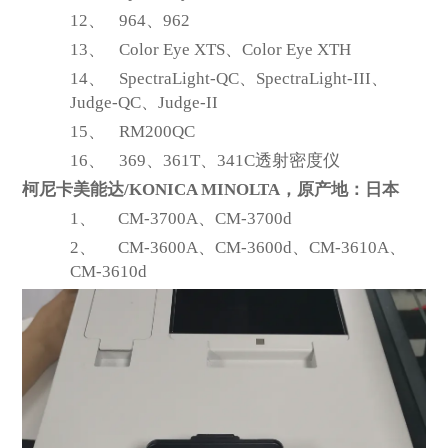
12、
964
、962
13、
Color Eye XTS
、Color Eye XTH
14、
SpectraLight-QC
、SpectraLight-III、
Judge-QC、Judge-II
15、
RM200QC
16、
369
、361T、341C透射密度仪
柯尼卡美能达/KONICA MINOLTA，原产地：日本
1、
CM-3700A
、CM-3700d
2、
CM-3600A
、CM-3600d、CM-3610A、
CM-3610d