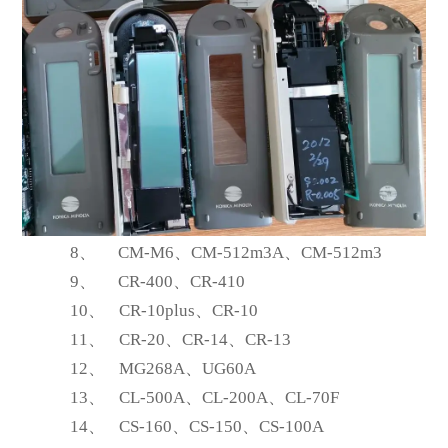
8、
CM-M6
、CM-512m3A、CM-512m3
9、
CR-400
、CR-410
10、
CR-10plus
、CR-10
11、
CR-20
、CR-14、CR-13
12、
MG268A
、UG60A
13、
CL-500A
、CL-200A、CL-70F
14、
CS-160
、CS-150、CS-100A