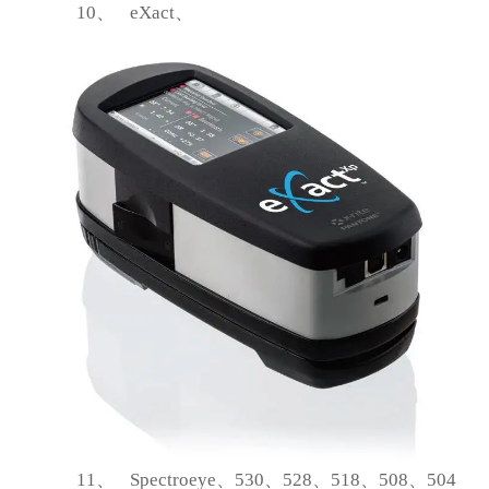
10、
eXact
、
11、
Spectroeye
、530、528、518、508、504