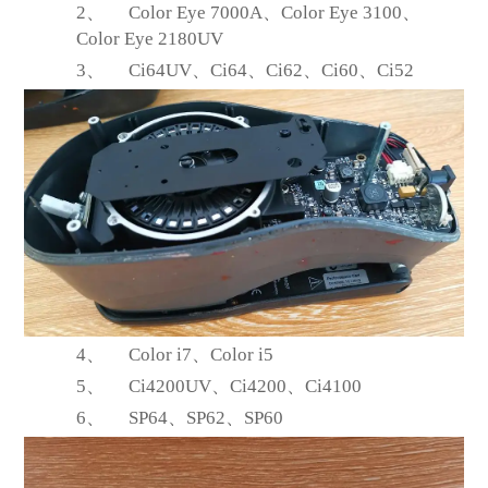
2、
Color Eye 7000A
、Color Eye 3100、
Color Eye 2180UV
3、
Ci64UV
、Ci64、Ci62、Ci60、Ci52
4、
Color i7
、Color i5
5、
Ci4200UV
、Ci4200、Ci4100
6、
SP64
、SP62、SP60