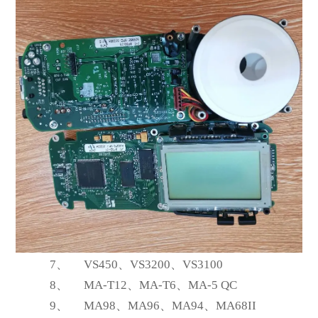
7、
VS450
、VS3200、VS3100
8、
MA-T12
、MA-T6、MA-5 QC
9、
MA98
、MA96、MA94、MA68II