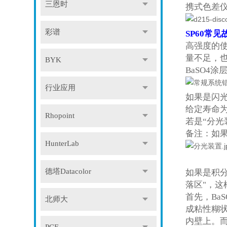
三恩时
携式色差
彩谱
SP60
常见故
高强度的使
量不足，
BYK
BaSO4
行业应用
如果是闪光
给定寿命为
Rhopoint
若是“分
备注：如
HunterLab
德塔Datacolor
如果是积分
落区"，
首先，Ba
北师大
成粘性糊状
内壁上。