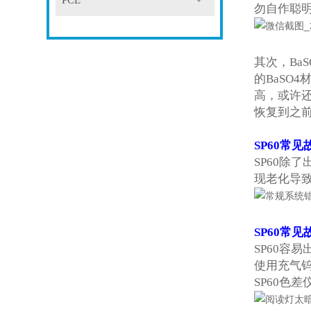
PCE
勿自作聪明
其次，Ba
的BaSO
高，或许
恢复到之
SP60
常见故
SP60
除了出
现老化导致
SP60
常见
SP60
容易
使用充气
SP60色