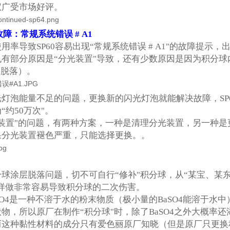
仪广受市场好评。
障：常规系统错误 # A1
用率导致SP60容易出现“常规系统错误 # A1"的故障提示，出
也有部分原因是“分光装置"导致，还有少数原因是因为积分
涂层脱落）。
灯泡能量不足的问题，更换新的闪光灯泡就能解决故障，SP
“约50万次"。
光装置"的问题，有两种方案，一种是清理分光装置，另一种是
果分光装置褪色严重，只能选择更换。。
球涂层脱落问题，切不可自行“修补"积分球，从“某宝、某东"
这样做非常容易导致积分球的二次伤害。
SO4是一种不溶于水的粉末物质（极小量的BaSO4能溶于
物，所以原厂在制作“积分球"时，除了BaSO4之外大概率
而这种黏性材料的成分只有爱色丽原厂知晓（但是原厂只更换