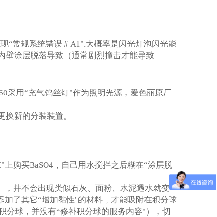
现“常规系统错误 # A1",大概率是闪光灯泡闪光能
球内壁涂层脱落导致（通常剧烈撞击才能导致
60采用“充气钨丝灯"作为照明光源，爱色丽原厂
更换新的分装装置。
上购买BaSO4，自己用水搅拌之后糊在“涂层脱
水中），并不会出现类似石灰、面粉、水泥遇水就变
还添加了其它“增加黏性"的材料，才能吸附在积分球
积分球，并没有“修补积分球的服务内容"），切