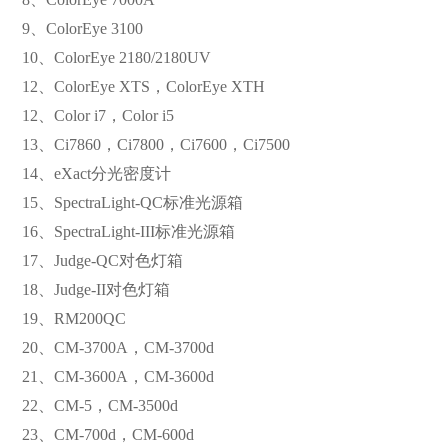
9、ColorEye 3100
10、ColorEye 2180/2180UV
12、ColorEye XTS，ColorEye XTH
12、Color i7，Color i5
13、Ci7860，Ci7800，Ci7600，Ci7500
14、eXact分光密度计
15、SpectraLight-QC标准光源箱
16、SpectraLight-III标准光源箱
17、Judge-QC对色灯箱
18、Judge-II对色灯箱
19、RM200QC
20、CM-3700A，CM-3700d
21、CM-3600A，CM-3600d
22、CM-5，CM-3500d
23、CM-700d，CM-600d