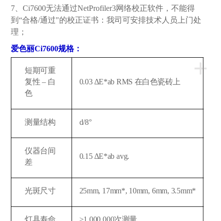
7、Ci7600无法通过NetProfiler3网络校正软件，不能得
到“合格/通过"的校正证书：我司可安排技术人员上门处
理；
爱色丽Ci7600规格：
+
短期可重
复性 – 白
0.03 ΔE*ab RMS 在白色瓷砖上
色
测量结构
d/8°
仪器台间
0.15 ΔE*ab avg.
差
光斑尺寸
25mm, 17mm*, 10mm, 6mm, 3.5mm*
灯具寿命
≥1,000,000次测量