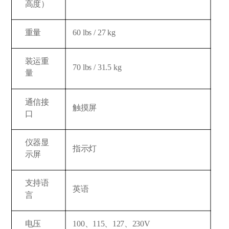
高度）
重量
60 lbs / 27 kg
装运重
70 lbs / 31.5 kg
量
通信接
触摸屏
口
仪器显
指示灯
示屏
支持语
英语
言
电压
100、115、127、230V