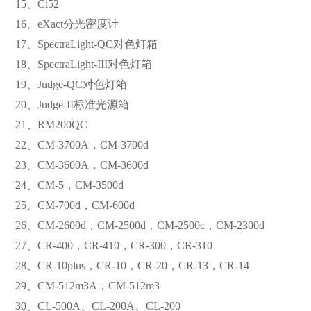
15、Ci52
16、eXact分光密度计
17、SpectraLight-QC对色灯箱
18、SpectraLight-III对色灯箱
19、Judge-QC对色灯箱
20、Judge-II标准光源箱
21、RM200QC
22、CM-3700A，CM-3700d
23、CM-3600A，CM-3600d
24、CM-5，CM-3500d
25、CM-700d，CM-600d
26、CM-2600d，CM-2500d，CM-2500c，CM-2300d
27、CR-400，CR-410，CR-300，CR-310
28、CR-10plus，CR-10，CR-20，CR-13，CR-14
29、CM-512m3A，CM-512m3
30、CL-500A、CL-200A、CL-200