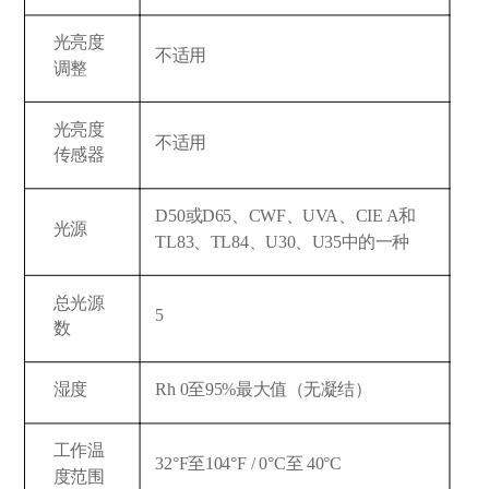
光亮度
不适用
调整
光亮度
不适用
传感器
D50或D65、CWF、UVA、CIE A和
光源
TL83、TL84、U30、U35中的一种
总光源
5
数
湿度
Rh 0至95%最大值（无凝结）
工作温
32°F至104°F / 0°C至 40°C
度范围