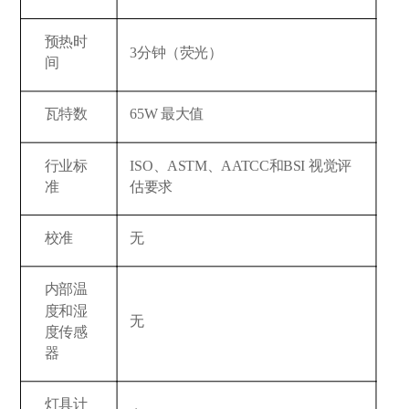
预热时
3分钟（荧光）
间
瓦特数
65W 最大值
行业标
ISO、ASTM、AATCC和BSI 视觉评
准
估要求
校准
无
内部温
度和湿
无
度传感
器
灯具计