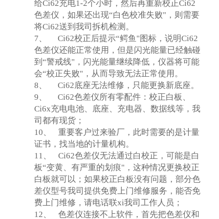
给Ci62充电1-2个小时，然后再重新校正Ci62
色差仪，如果还出现“白色校准失败"，则需要
将Ci62送到我司拆机检测。
7、
Ci62
校正后提示“鳄鱼"图标，说明Ci62
色差仪还能正常使用，但是闪光能量已经触碰
到“警戒线"，闪光能量继续降低，仪器将可能
会“校正失败"，从而导致无法正常使用。
8、
Ci62
底座无法维修，只能更换新底座。
9、
Ci62
色差仪所有零配件：校正白板、
Ci6x充电电池、底座、充电器、数据线等，我
司都有现货；
10、
重要客户过来验厂，此时需要的是计量
证书，找当地的计量机构。
11、
Ci62
色差仪无法通过白校正，可能是白
板“变黄、有严重的划痕"，这种情况更换校正
白板就可以；如果校正白板没有问题，部分色
差仪型号我司提供免费上门维修服务，能否免
费上门维修，请电话联xi我司工作人员；
12、
色差仪连接不上软件，首先把色差仪和