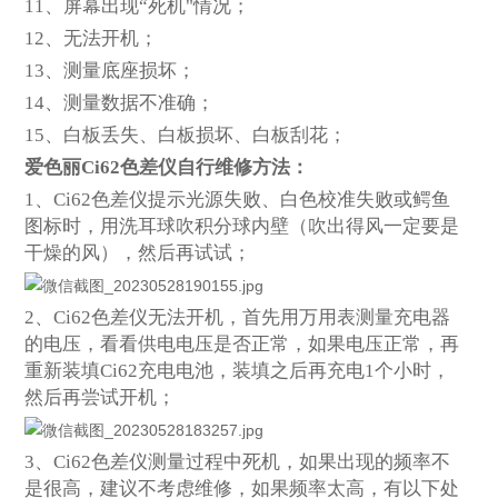
11
、屏幕出现“死机"情况；
12
、无法开机；
13
、测量底座损坏；
14
、测量数据不准确；
15
、白板丢失、白板损坏、白板刮花；
爱色丽Ci62色差仪自行维修方法：
1
、Ci62色差仪提示光源失败、白色校准失败或鳄鱼
图标时，用洗耳球吹积分球内壁（吹出得风一定要是
干燥的风），然后再试试；
2
、Ci62色差仪无法开机，首先用万用表测量充电器
的电压，看看供电电压是否正常，如果电压正常，再
重新装填Ci62充电电池，装填之后再充电1个小时，
然后再尝试开机；
3
、Ci62色差仪测量过程中死机，如果出现的频率不
是很高，建议不考虑维修，如果频率太高，有以下处