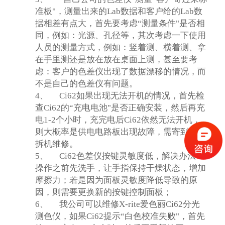
准板"，测量出来的Lab数据和客户给的Lab数
据相差有点大，首先要考虑“测量条件"是否相
同，例如：光源、孔径等，其次考虑一下使用
人员的测量方式，例如：竖着测、横着测、拿
在手里测还是放在放在桌面上测，甚至要考
虑：客户的色差仪出现了数据漂移的情况，而
不是自己的色差仪有问题。
4、
Ci62
如果出现无法开机的情况，首先检
查Ci62的“充电电池"是否正确安装，然后再充
电1-2个小时，充完电后Ci62依然无法开机，
则大概率是供电电路板出现故障，需寄到我司
拆机维修。
5、
Ci62
色差仪按键灵敏度低，解决办法：
操作之前先洗手，让手指保持干燥状态，增加
摩擦力；若是因为面板灵敏度降低导致的原
因，则需要更换新的按键控制面板；
6、
我公司可以维修X-rite爱色丽Ci62分光
测色仪，如果Ci62提示“白色校准失败"，首先