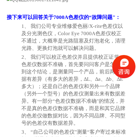
接下来可以回答关于
7000A色差仪的“故障问题"：
1、
我们公司专业维修爱色丽
/X-rite色差仪以
及分光测色仪，
Color Eye 7000A色差
仪校正
不通过，大概率是光路阻塞及灯泡老化，清理
光路、更换灯泡就可以解决问题。
2、
我们可以校正色差仪并且提供校正证书。
色差仪数据不准确，首先要问问客户是怎么得
到这个结论，是测量同一个产品，前后两次数
据有差异（有多大的差异，
∆
L、
∆
a
、
∆
b
、
∆
E
多大
）；还是自己的色差仪和另外一个品牌
（另外一个型号）的色差仪测量出来有数据差
异。有一部分
“色差仪数据不准确"的情况，并
不是真的色差仪数据不准确，而是和其它品牌
的色差仪做数据对比，因为不同品牌、不同型
号的色差仪有数据差异。
3、
“自己公司的色差仪"测量“客户寄过来标准