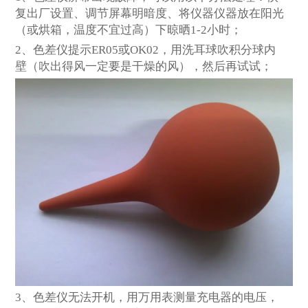
复出厂设置、调节屏幕明暗度、将仪器仪器放在阳光
（或烘箱，温度不宜过高）下晾晒1-2小时；
2
、色差仪提示ER05或OK02，用洗耳球吹积分球内
壁（吹出得风一定要是干燥的风），然后再试试；
3
、色差仪无法开机，用万用表测量充电器的电压，