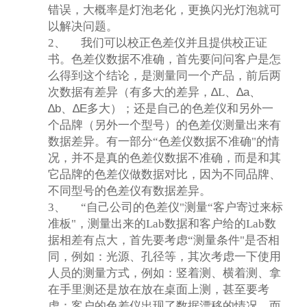
错误，大概率是灯泡老化，更换闪光灯泡就可
以解决问题。
2、
我们可以校正色差仪并且提供校正证
书。色差仪数据不准确，首先要问问客户是怎
么得到这个结论，是测量同一个产品，前后两
次数据有差异（有多大的差异，
∆
L
、
∆a
、
∆b
、
∆E
多大
）；还是自己的色差仪和另外一
个品牌（另外一个型号）的色差仪测量出来有
数据差异。有一部分“色差仪数据不准确"的情
况，并不是真的色差仪数据不准确，而是和其
它品牌的色差仪做数据对比，因为不同品牌、
不同型号的色差仪有数据差异。
3、
“自己公司的色差仪"测量“客户寄过来标
准板"，测量出来的Lab数据和客户给的Lab数
据相差有点大，首先要考虑“测量条件"是否相
同，例如：光源、孔径等，其次考虑一下使用
人员的测量方式，例如：竖着测、横着测、拿
在手里测还是放在放在桌面上测，甚至要考
虑：客户的色差仪出现了数据漂移的情况，而