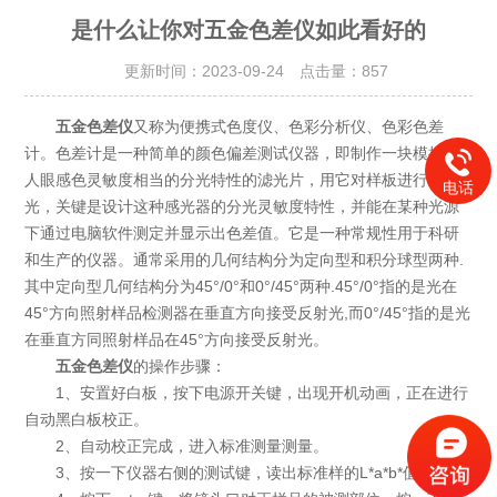
是什么让你对五金色差仪如此看好的
更新时间：2023-09-24 点击量：
857
五金色差仪
又称为便携式色度仪、色彩分析仪、色彩色差
计。色差计是一种简单的颜色偏差测试仪器，即制作一块模拟与
人眼感色灵敏度相当的分光特性的滤光片，用它对样板进行测
电话
光，关键是设计这种感光器的分光灵敏度特性，并能在某种光源
下通过电脑软件测定并显示出色差值。它是一种常规性用于科研
和生产的仪器。通常采用的几何结构分为定向型和积分球型两种.
其中定向型几何结构分为45°/0°和0°/45°两种.45°/0°指的是光在
45°方向照射样品检测器在垂直方向接受反射光,而0°/45°指的是光
在垂直方同照射样品在45°方向接受反射光。
五金色差仪
的操作步骤：
1、安置好白板，按下电源开关键，出现开机动画，正在进行
自动黑白板校正。
2、自动校正完成，进入标准测量测量。
3、按一下仪器右侧的测试键，读出标准样的L*a*b*值。