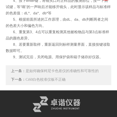
4、按下enter键，将镜头口对正样品的被测部位，按一下测
试键，等“嘀”的一声响后才能移开镜头，此时显示该样品与标准样
的色差值：dL*、da*、db*等
5、根据前面所述的工作原理，由dL、da、db判断两者之间
的色差大小和偏色方向。
6、重复第3、4点可以重复检测其他被检物品与第3点标准样
品的颜色差异。
8、若要重新取样，重新返回到标样测量界面，直接按键读取
数据即可。
9、测试完后，关闭电源。用保护袋和箱子储存好仪器。
上一条：
是如何确保柯尼卡色差仪的准确性和可靠性的
下一条：
Ci60白色校准仪板不正确