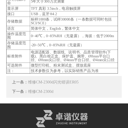
5年大于300万次测量
命
显示屏
TFT 真彩 3.5inch，电容触摸屏
接口
USB，蓝牙®4.2
标样1000条，试样30000条（一条数据可同时包括
存储数据
SCI/SCE）
语言
简体中文，English，繁体中文
操作温度范
0~40℃，0~85%RH（无凝露），海拔：低于2000m
围
存储温度范
-20~50℃，0~85%RH（无凝露）
围
电源适配器、数据线、说明书、品质管理软件(下
标准附件
载)、黑白校正盒、保护盖、腕带、Ø8mm平台口
径、Ø8mm尖口径、Ø4mm平台口径、Ø4mm尖口径
可选附件
微型打印机、粉末测试盒、摆放底座
注：
技术参数仅为参考，以实际销售产品为准
上一条：
维修CM-2300d闪光错误ER05
下一条：
维修CM-2300d