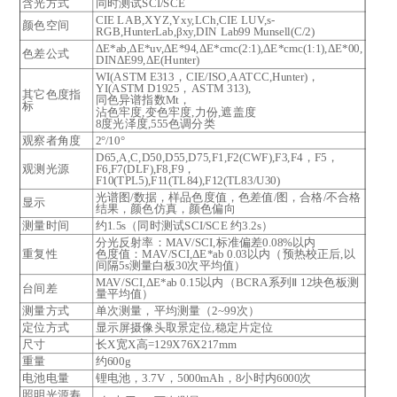
含光方式
同时测试SCI/SCE
CIE LAB,XYZ,Yxy,LCh,CIE LUV,s-
颜色空间
RGB,HunterLab,βxy,DIN Lab99 Munsell(C/2)
ΔE*ab,ΔE*uv,ΔE*94,ΔE*cmc(2:1),ΔE*cmc(1:1),ΔE*00,
色差公式
DINΔE99,ΔE(Hunter)
WI(ASTM E313，CIE/ISO,AATCC,Hunter)，
YI(ASTM D1925，ASTM 313),
其它色度指
同色异谱指数Mt，
标
沾色牢度,变色牢度,力份,遮盖度
8度光泽度,555色调分类
观察者角度
2°/10°
D65,A,C,D50,D55,D75,F1,F2(CWF),F3,F4，F5，
观测光源
F6,F7(DLF),F8,F9，
F10(TPL5),F11(TL84),F12(TL83/U30)
光谱图/数据，样品色度值，色差值/图，合格/不合格
显示
结果，颜色仿真，颜色偏向
测量时间
约1.5s（同时测试SCI/SCE 约3.2s）
分光反射率：MAV/SCI,标准偏差0.08%以内
重复性
色度值：MAV/SCI,ΔE*ab 0.03以内（预热校正后,以
间隔5s测量白板30次平均值）
MAV/SCI,ΔE*ab 0.15以内（BCRA系列Ⅱ 12块色板测
台间差
量平均值）
测量方式
单次测量，平均测量（2~99次）
定位方式
显示屏摄像头取景定位,稳定片定位
尺寸
长X宽X高=129X76X217mm
重量
约600g
电池电量
锂电池，3.7V，5000mAh，8小时内6000次
照明光源寿