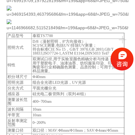
+
产品型号
泰双TS7700
D/8（漫射照明，8°方向接收）;
SCI/SCE测量;包括UV/排除UV测量；
照明方式
符合标准CIE No 15，GB/T 3978,GB 2893,GB/T
18833,ISO7724-1,ASTM E1164,DIN5033 Teil7
双测试口径,用于实验室颜色精确分析与传递；
用于塑胶电子、油漆油墨、纺织服装印染、印刷、
特性
陶瓷等行业精确颜色测量、品质控制；可用于荧光
样品测量。
积分球尺寸
Φ40mm
照明光源
组合全光谱LED光源，UV光源
分光方式
平面光栅分光
感应器
硅光电二极管阵列（双列40组）
测量波长范
400~700nm
围
波长间隔
10nm
半带宽
10nm
反射率测定
0~200%
范围
测量口径
双口径：MAV:Φ8mm/Φ10mm；SAV:Φ4mm/Φ5mm