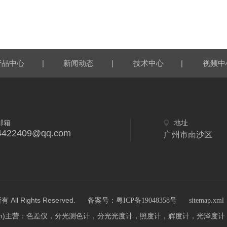
|
|
|
产品中心
新闻动态
技术中心
视频中
邮箱
地址
4422409@qq.com
广州市南沙区
 Rights Reserved.
备案号：粤ICP备19048358号
sitemap.xml
r17.cn)主营：色差仪，分光测色计，分光光度计，照度计，辉度计，光