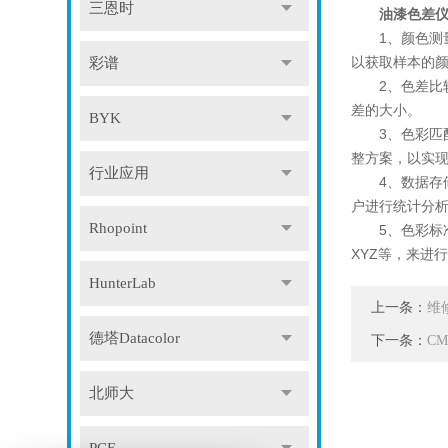
三恩时
油漆色差
1、颜色测量
以获取样本的
彩谱
2、色差比较
差的大小。
BYK
3、色彩匹配
整方案，以实
行业应用
4、数据存储
户进行统计分
Rhopoint
5、色彩标准支
XYZ等，来进
HunterLab
上一条：
维修
德塔Datacolor
下一条：
CM
北师大