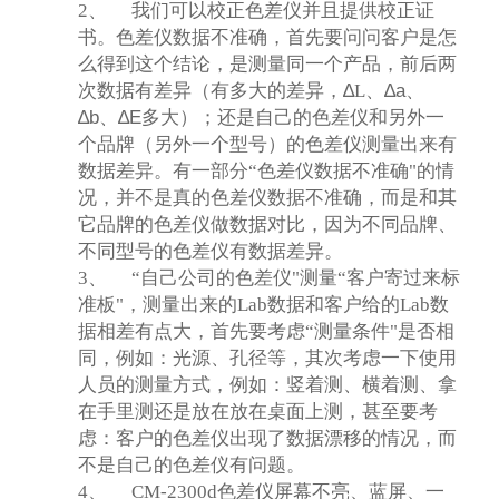
2、
我们可以校正色差仪并且提供校正证
书。色差仪数据不准确，首先要问问客户是怎
么得到这个结论，是测量同一个产品，前后两
次数据有差异（有多大的差异，
∆
L
、
∆a
、
∆b
、
∆E
多大
）；还是自己的色差仪和另外一
个品牌（另外一个型号）的色差仪测量出来有
数据差异。有一部分“色差仪数据不准确"的情
况，并不是真的色差仪数据不准确，而是和其
它品牌的色差仪做数据对比，因为不同品牌、
不同型号的色差仪有数据差异。
3、
“自己公司的色差仪"测量“客户寄过来标
准板"，测量出来的Lab数据和客户给的Lab数
据相差有点大，首先要考虑“测量条件"是否相
同，例如：光源、孔径等，其次考虑一下使用
人员的测量方式，例如：竖着测、横着测、拿
在手里测还是放在放在桌面上测，甚至要考
虑：客户的色差仪出现了数据漂移的情况，而
不是自己的色差仪有问题。
4、
CM-2300d
色差仪屏幕不亮、蓝屏、一