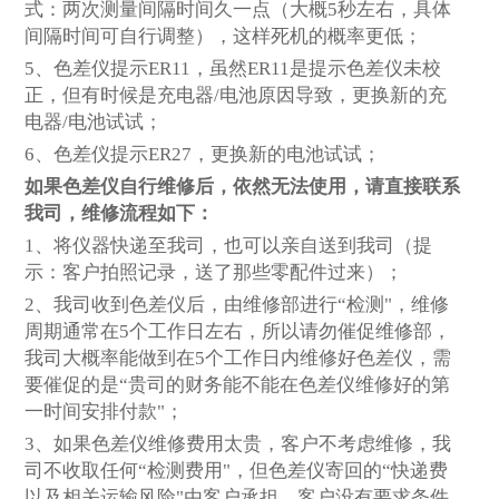
式：两次测量间隔时间久一点（大概5秒左右，具体
间隔时间可自行调整），这样死机的概率更低；
5
、色差仪提示ER11，虽然ER11是提示色差仪未校
正，但有时候是充电器/电池原因导致，更换新的充
电器/电池试试；
6
、色差仪提示ER27，更换新的电池试试；
如果色差仪自行维修后，依然无法使用，请直接联系
我司，维修流程如下：
1
、将仪器快递至我司，也可以亲自送到我司（提
示：客户拍照记录，送了那些零配件过来）；
2
、我司收到色差仪后，由维修部进行“检测"，维修
周期通常在5个工作日左右，所以请勿催促维修部，
我司大概率能做到在5个工作日内维修好色差仪，需
要催促的是“贵司的财务能不能在色差仪维修好的第
一时间安排付款"；
3
、如果色差仪维修费用太贵，客户不考虑维修，我
司不收取任何“检测费用"，但色差仪寄回的“快递费
以及相关运输风险"由客户承担，客户没有要求条件