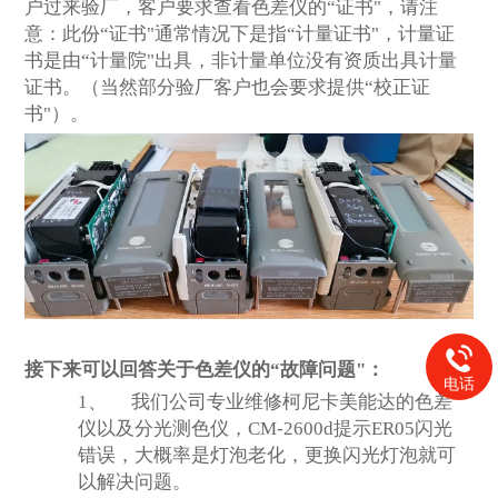
户过来验厂，客户要求查看色差仪的“证书"，请注
意：此份“证书"通常情况下是指“计量证书"，计量证
书是由“计量院"出具，非计量单位没有资质出具计量
证书。（当然部分验厂客户也会要求提供“校正证
书"）。
接下来可以回答关于色差仪的“故障问题"：
电话
1、
我们公司专业维修柯尼卡美能达的色差
仪以及分光测色仪，CM-2600d提示ER05闪光
错误，大概率是灯泡老化，更换闪光灯泡就可
以解决问题。