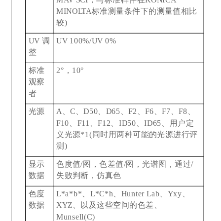
MINOLTA标准测量条件下的测量值相比
较)
UV
调
UV 100%/UV 0%
整
标准
2°
，10°
观察
者
光源
A
、C、D50、D65、F2、F6、F7、F8、
F10、F11、F12、ID50、ID65、用户定
义光源*1(同时用两种可能的光源进行评
测)
显示
色度值/图，色差值/图，光谱图，通过/
数据
失败判断，仿真色
色度
L*a*b*
、L*C*h、Hunter Lab、Yxy、
数据
XYZ、以及这些空间的色差、
Munsell(C)