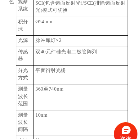
色
观察
SCI(
包含镜面反射光)/SCE(排除镜面反射
系统
光)模式可切换
积分
Ø54mm
球
光源
脉冲氙灯×2
传感
双40元件硅光电二极管阵列
器
分光
平面衍射光栅
方式
测量
360
至740nm
波长
范围
测量
10nm
波长
间隔