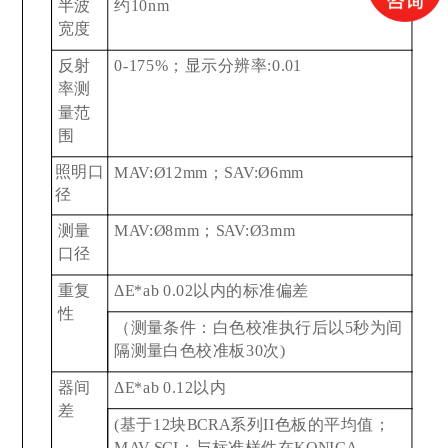
半波
约10nm
宽度
反射
0-175%
；显示分辨率:0.01
率测
量范
围
照明口
MAV:Ø12mm
；SAV:Ø6mm
径
测量
MAV:Ø8mm
；SAV:Ø3mm
口径
重复
ΔE*ab 0.02
以内的标准偏差
性
（测量条件：白色校准执行后以5秒为间
隔测量白色校准板30次)
器间
ΔE*ab 0.12
以内
差
(
基于12块BCRA系列II色板的平均值；
MAV SCI；与标准样件在KONICA