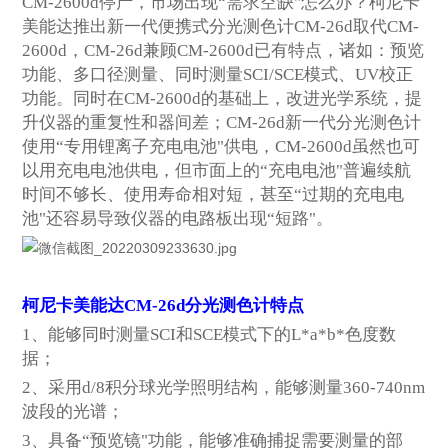
CM-2600d
停产，市场出现“需求空缺"怎么办？柯尼卡
美能达推出新一代便携式分光测色计CM-26d取代CM-
2600d，CM-26d兼顾CM-2600d已有特点，诸如：预览
功能、多口径测量、同时测量SCI/SCE模式、UV校正
功能。同时在CM-2600d的基础上，改进光学系统，提
升仪器的重复性和器间差；CM-26d新一代分光测色计
使用“专用锂离子充电电池"供电，CM-2600d虽然也可
以用充电电池供电，但市面上的“充电电池"普遍续航
时间不够长、使用寿命相对短，甚至“过期的充电电
池"还容易导致仪器的电路板出现“短路"。
柯尼卡美能达CM-26d分光测色计特点
1
、能够同时测量SCI和SCE模式下的L*a*b*色度数
据；
2
、采用d/8积分球光学照明结构，能够测量360-740nm
波段的光谱；
3
、具备“预览镜"功能，能够准确捕捉需要测量的部