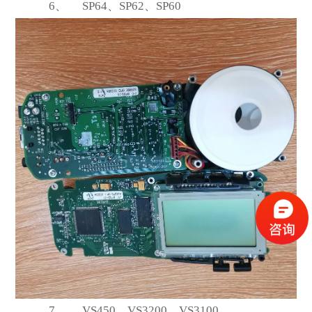
6、
SP64
、SP62、SP60
7、
VS450
、VS3200、VS3100