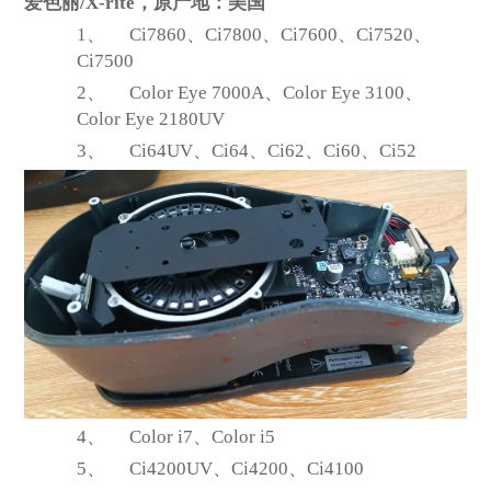
爱色丽/X-rite，原产地：美国
1、
Ci7860
、Ci7800、Ci7600、Ci7520、
Ci7500
2、
Color Eye 7000A
、Color Eye 3100、
Color Eye 2180UV
3、
Ci64UV
、Ci64、Ci62、Ci60、Ci52
4、
Color i7
、Color i5
5、
Ci4200UV
、Ci4200、Ci4100