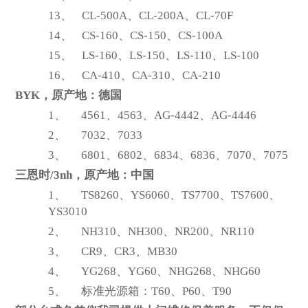
13、
CL-500A
、CL-200A、CL-70F
14、
CS-160
、CS-150、CS-100A
15、
LS-160
、LS-150、LS-110、LS-100
16、
CA-410
、CA-310、CA-210
BYK
，原产地：德国
1、
4561
、4563、AG-4442、AG-4446
2、
7032
、7033
3、
6801
、6802、6834、6836、7070、7075
三恩时/3nh，原产地：中国
1、
TS8260
、YS6060、TS7700、TS7600、
YS3010
2、
NH310
、NH300、NR200、NR110
3、
CR9
、CR3、MB30
4、
YG268
、YG60、NHG268、NHG60
5、
标准光源箱：T60、P60、T90