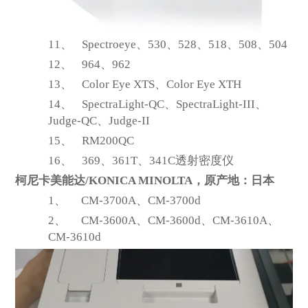
11、
Spectroeye
、530、528、518、508、504
12、
964
、962
13、
Color Eye XTS
、Color Eye XTH
14、
SpectraLight-QC
、SpectraLight-III、
Judge-QC、Judge-II
15、
RM200QC
16、
369
、361T、341C透射密度仪
柯尼卡美能达/KONICA MINOLTA，原产地：日本
1、
CM-3700A
、CM-3700d
2、
CM-3600A
、CM-3600d、CM-3610A、
CM-3610d