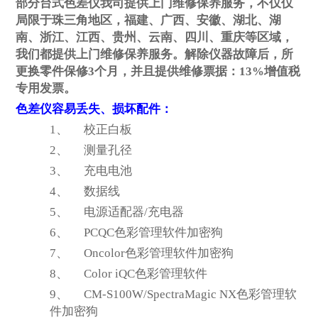
部分台式色差仪我司提供上门维修保养服务，不仅仅
局限于珠三角地区，福建、广西、安徽、湖北、湖
南、浙江、江西、贵州、云南、四川、重庆等区域，
我们都提供上门维修保养服务。解除仪器故障后，所
更换零件保修3个月，并且提供维修票据：13%增值税
专用发票。
色差仪容易丢失、损坏配件：
1、
校正白板
2、
测量孔径
3、
充电电池
4、
数据线
5、
电源适配器/充电器
6、
PCQC
色彩管理软件加密狗
7、
Oncolor
色彩管理软件加密狗
8、
Color iQC
色彩管理软件
9、
CM-S100W/SpectraMagic NX
色彩管理软
件加密狗