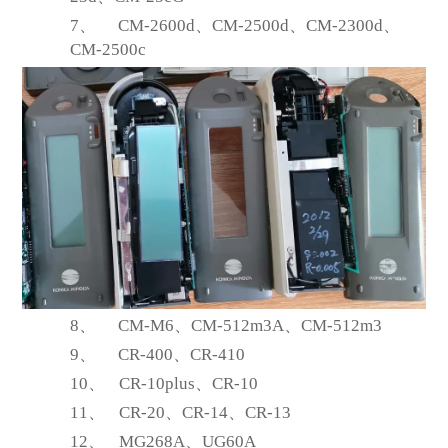
7、
CM-2600d
、CM-2500d、CM-2300d、
CM-2500c
8、
CM-M6
、CM-512m3A、CM-512m3
9、
CR-400
、CR-410
10、
CR-10plus
、CR-10
11、
CR-20
、CR-14、CR-13
12、
MG268A
、UG60A