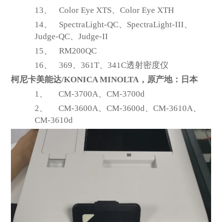
13、
Color Eye XTS
、Color Eye XTH
14、
SpectraLight-QC
、SpectraLight-III、
Judge-QC、Judge-II
15、
RM200QC
16、
369
、361T、341C透射密度仪
柯尼卡美能达/KONICA MINOLTA，原产地：日本
1、
CM-3700A
、CM-3700d
2、
CM-3600A
、CM-3600d、CM-3610A、
CM-3610d