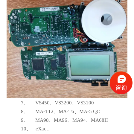
7、
VS450
、VS3200、VS3100
8、
MA-T12
、MA-T6、MA-5 QC
9、
MA98
、MA96、MA94、MA68II
10、
eXact
、