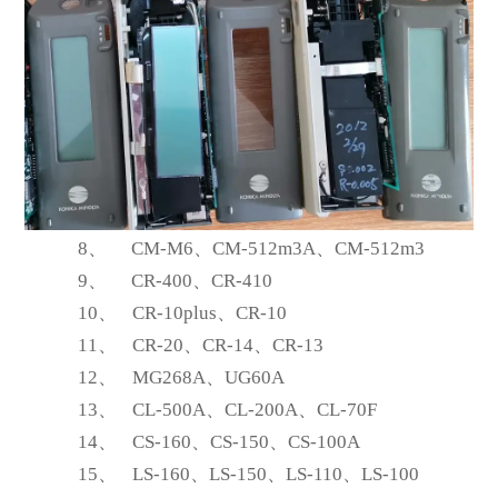
8、
CM-M6
、CM-512m3A、CM-512m3
9、
CR-400
、CR-410
10、
CR-10plus
、CR-10
11、
CR-20
、CR-14、CR-13
12、
MG268A
、UG60A
13、
CL-500A
、CL-200A、CL-70F
14、
CS-160
、CS-150、CS-100A
15、
LS-160
、LS-150、LS-110、LS-100