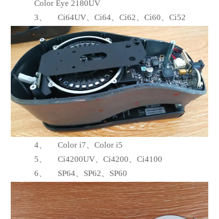
Color Eye 2180UV
3、
Ci64UV
、Ci64、Ci62、Ci60、Ci52
4、
Color i7
、Color i5
5、
Ci4200UV
、Ci4200、Ci4100
6、
SP64
、SP62、SP60