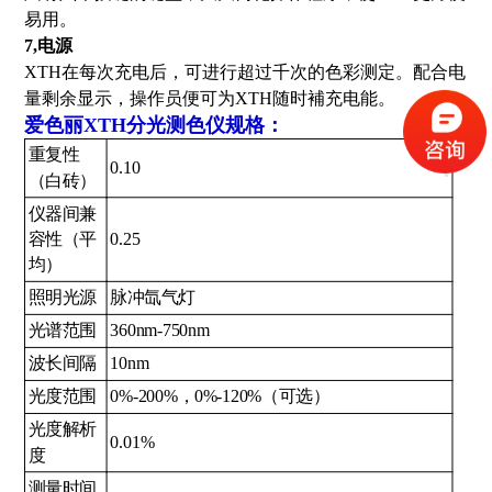
易用。
7,电源
XTH在每次充电后，可进行超过千次的色彩测定。配合电
量剩余显示，操作员便可为XTH随时補充电能。
爱色丽XTH分光测色仪
规格：
+
重复性
0.10
（白砖）
仪器间兼
容性（平
0.25
均）
照明光源
脉冲氙气灯
光谱范围
360nm-750nm
波长间隔
10nm
光度范围
0%-200%，0%-120%（可选）
光度解析
0.01%
度
测量时间