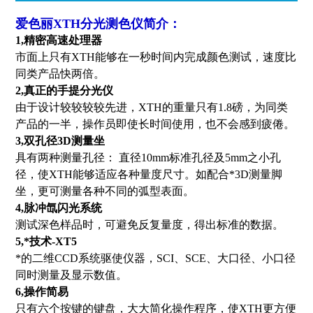
爱色丽XTH分光测色仪
简介：
1,精密高速处理器
市面上只有XTH能够在一秒时间内完成颜色测试，速度比
同类产品快两倍。
2,真正的手提分光仪
由于设计较较较较先进，XTH的重量只有1.8磅，为同类
产品的一半，操作员即使长时间使用，也不会感到疲倦。
3,双孔径3D测量坐
具有两种测量孔径： 直径10mm标准孔径及5mm之小孔
径，使XTH能够适应各种量度尺寸。如配合*3D测量脚
坐，更可测量各种不同的弧型表面。
4,脉冲氙闪光系统
测试深色样品时，可避免反复量度，得出标准的数据。
5,*技术-XT5
*的二维CCD系统驱使仪器，SCI、SCE、大口径、小口径
同时测量及显示数值。
6,操作简易
只有六个按键的键盘，大大简化操作程序，使XTH更方便