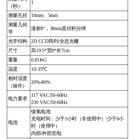
1
（秒）
测量孔径
10mm、5mm
测量几何
漫射8°，38mm直径积分球
学
光学结构
2D CCD阵列/全息光栅
尺寸
高19.5*宽8*长7cm
重量
0.81KG
温度
10-35℃
相对湿度
20%-80%
（操作）
117 VAC/50-60Hz
电力要求
230 VAC/50-60Hz
镍氢电池
充电时间：少于3小时（非使用中）/少于6小
电池
时（使用中）
内部/外部充电