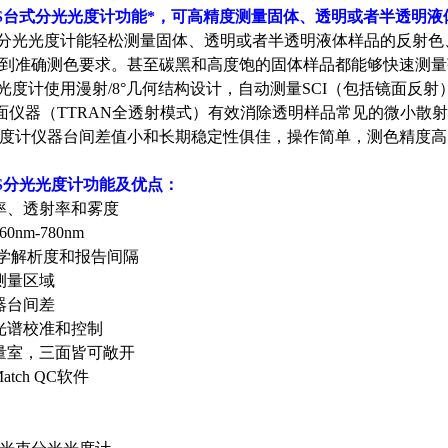
can VIS台式分光光度计功能*，可高精度测量固体、透明或者半透
an VIS分光光度计能轻松测量固体、透明或者半透明液体样品的反射
到准确测色要求。甚至碳黑和高度饱的固体样品都能够快速测量
an VIS光度计使用漫射/8°几何结构设计，自动测量SCI（包括镜
球面仪器（TTRAN全透射模式）有效消除透明样品常见的微小散
度计仪器台间差值小和长期稳定性俱佳，操作简单，测色精度高
n VIS分光光度计功能及优点：
率、透射率和雾度
nm-780nm
的光学解析度和报告间隔
测量区域
器台间差
光谱校准和控制
量室，三面皆可敞开
atch QC软件