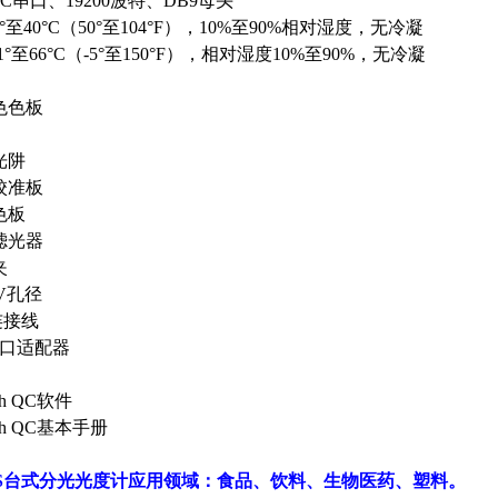
2C串口、19200波特、DB9母头
至40°C（50°至104°F），10%至90%相对湿度，无冷凝
°至66°C（-5°至150°F），相对湿度10%至90%，无冷凝
色色板
光阱
校准板
色板
滤光器
夹
AV孔径
C连接线
串口适配器
ch QC软件
tch QC基本手册
an VIS台式分光光度计应用领域：食品、饮料、生物医药、塑料。