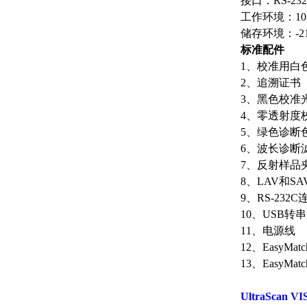
接口：RS-23
工作环境：10°
储存环境：-21
标准配件
1、校准用白
2、追溯证书
3、黑色校准
4、零透射度
5、绿色诊断
6、波长诊断
7、反射样品
8、LAV和S
9、RS-232
10、USB转
11、电源线
12、EasyMat
13、EasyMa
UltraSc