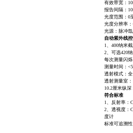
有效带宽：1
报告间隔：1
光度范围：0至
光度分辨率：0.
光源：脉冲氙
自动紫外线控
1、400纳
2、可选42
每次测量闪烁
测量时间：<
透射模式：全
透射测量室：
10.2厘米纵深 
符合标准
1、反射率：CIE 
2、透视度：CIE
度计
标准可追溯性