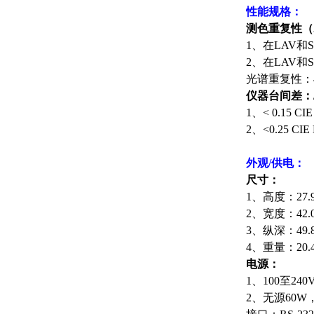
性能规格：
测色重复性（
1、在LAV和SA
2、在LAV和S
光谱重复性：4
仪器台间差：
1、< 0.15 
2、<0.25 C
外观/供电：
尺寸：
1、高度：27
2、宽度：42.
3、纵深：49.
4、重量：20
电源：
1、100至240
2、无源60W