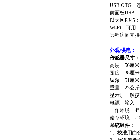
USB OTG
前面板USB：
以太网RJ4
Wi-Fi：可用
远程访问支持
外观/供电：
传感器尺寸：
高度：56厘米
宽度：38厘米
纵深：51厘米
重量：23公斤
显示屏：触摸屏
电源：输入：10
工作环境：4°至
储存环境：-20
系统组件：
1、校准用
白