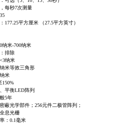
可选（5、10、15、30秒）
，每秒7次测量
35
177.25平方厘米 （27.5平方英寸）
0纳米-700纳米
：排除
<3纳米
0纳米等效三角形
0纳米
150%
、平衡LED阵列
般5年
密蔽光学部件；256元件二极管阵列；
全息光栅
率：0.1毫米