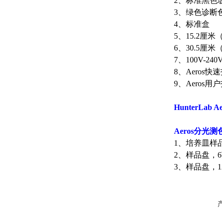
2、标准黑色
3、绿色诊断
4、标准盒
5、15.2厘米
6、30.5厘米
7、100V-24
8、Aeros快
9、Aeros用
HunterLa
Aeros分光
1、培养皿样品
2、样品盘，6
3、样品盘，1