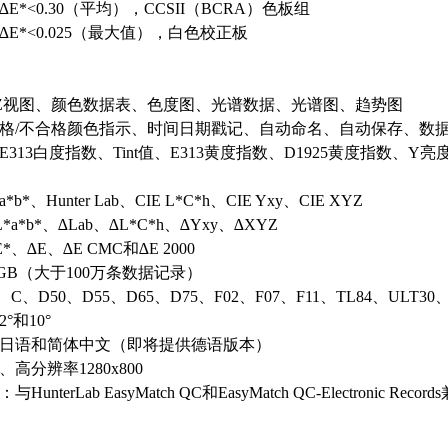
E*<0.30（平均），CCSII（BCRA）色板组
E*<0.025（最大值
），白
色校正
板
Z视图、颜色数据表、色度图、光谱数据、光谱图、趋势图
格/不合格颜色指示、时间日期戳记、自动命名、自动保存、数
313白度指数、Tint值、E313黄度指数、D1925黄度指数、Y
*b*、Hunter Lab、CIE L*C*h、CIE Yxy、CIE XYZ
a*b*、∆Lab、∆L*C*h、∆Yxy、∆XYZ
、∆E、∆E CMC和∆E 2000
GB（大于100万条数据记录）
、D50、D55、D65、D75、F02、F07、F11、TL84、ULT30、
°和10°
日语和简体中文（即将提供德语版本）
高分辨率1280x800
nterLab EasyMatch QC和EasyMatch QC-Electronic Re