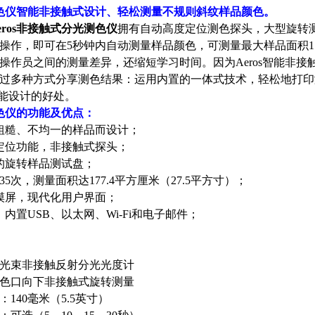
光测色仪智能非接触式设计、轻松测量不规则斜纹样品颜色。
b Aeros非接触式分光测色仪
拥有自动高度定位测色探头，大型旋转
操作，即可在5秒钟内自动测量样品颜色，可测量最大样品面积177
操作员之间的测量差异，还缩短学习时间。因为Aeros智能非
过多种方式分享测色结果：运用内置的一体式技术，轻松地打印
智能设计的好处。
测色仪的功能及优点：
粗糙、不均一的样品而设计；
定位功能，非接触式探头；
的旋转样品测试盘；
35次，测量面积达177.4平方厘米（27.5平方寸）；
摸屏，现代化用户界面；
内置USB、以太网、Wi-Fi和电子邮件；
光束非接触反射分光光度计
色口向下非接触式旋转测量
140毫米（5.5英寸）