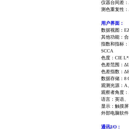
仪器台间差：∆
测色重复性：∆
用户界面：
数据视图：E
其他功能：合
指数和指标：E
SCCA
色度：CIE L*a
色差范围：∆L*
色差指数：∆E*
数据存储：8 
观测光源：A、C
观察者角度：2
语言：英语、
显示：触摸屏、
外部电脑软件：与Hu
通讯I/O：