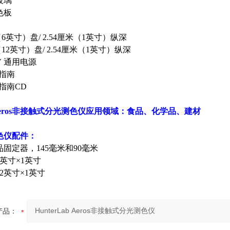
玻璃
色板
（6英寸）盘/ 2.54厘米（1英寸）纵深
（12英寸）盘/ 2.54厘米（1英寸）纵深
0V 通用电源
速指南
户指南CD
b Aeros非接触式分光测色仪
应用领域：食品、化学品、建材
测色仪配件：
固定器，145毫米和90毫米
英寸×1英寸
2英寸×1英寸
产品：