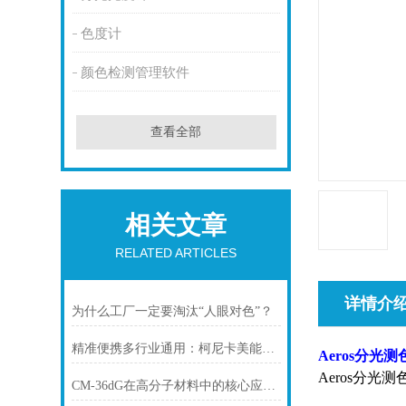
色度计
颜色检测管理软件
查看全部
相关文章
RELATED ARTICLES
详情介
为什么工厂一定要淘汰“人眼对色”？
精准便携多行业通用：柯尼卡美能达CM-17d分光测色仪四大行业质控方案
Aeros分
Aeros分光
CM‑36dG在高分子材料中的核心应用及性能优势探析