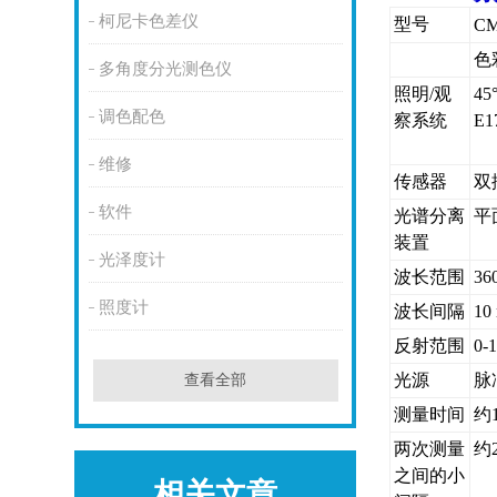
柯尼卡色差仪
型号
CM
色
多角度分光测色仪
照明/观
4
调色配色
察系统
E1
维修
传感器
双
软件
光谱分离
平
装置
光泽度计
波长范围
36
照度计
波长间隔
10
反射范围
0
光源
脉
查看全部
测量时间
约
两次测量
约
之间的小
相关文章