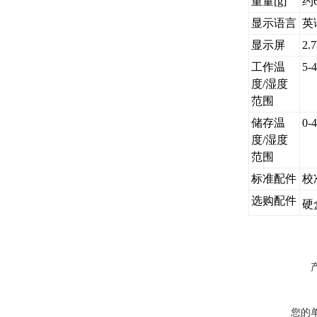
重量[g]
约
显示语言
英
显示屏
2
工作温
5
度/湿度
范围
储存温
0
度/湿度
范围
标准配件
校
选购配件
硬
您的