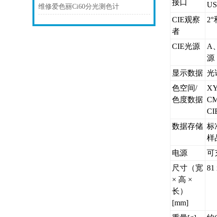
接口
US
维修爱色丽Ci60分光测色计
CIE观察
2
者
CIE光源
A
源
显示数据
光
色空间/
X
色度数据
CM
CI
数据存储
标
样
电源
可
尺寸（宽
81 
× 高 ×
长）
[mm]