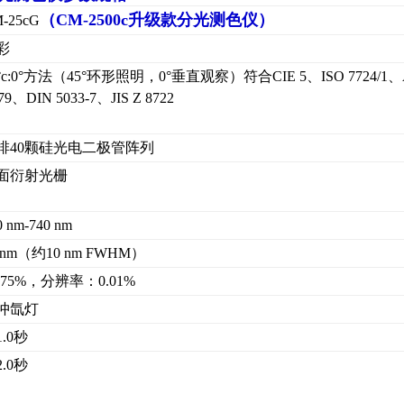
（
CM-2500c升级款分光测色仪
）
-25cG
彩
5°c:0°方法（45°环形照明，0°垂直观察）符合CIE 5、ISO 7724/1
79、DIN 5033-7、JIS Z 8722
排40颗硅光电二极管阵列
面衍射光栅
0 nm-740 nm
 nm（约10 nm FWHM）
-175%，分辨率：0.01%
冲氙灯
1.0秒
2.0秒