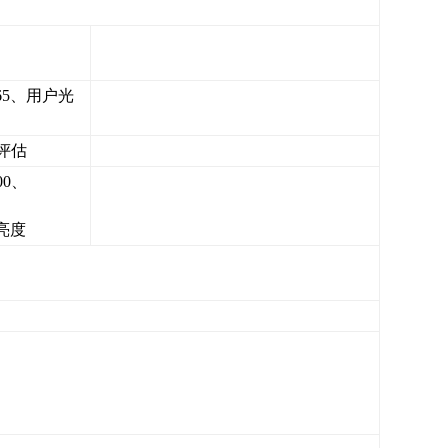
D65、用户光
评估
00、
O亮度