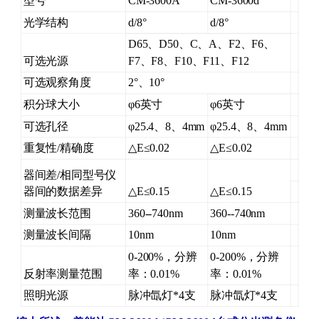
型号
CM-3600A
CM-3600d
光学结构
d/8°
d/8°
D65、D50、C、A、F2、F6、
可选光源
F7、F8、F10、F11、F12
可选观察角度
2°、10°
积分球大小
φ6英寸
φ6英寸
可选孔径
φ25.4、8、4mm
φ25.4、8、4mm
重复性/精确度
△E≤0.02
△E≤0.02
器间差/相同型号仪
器间的数据差异
△E≤0.15
△E≤0.15
测量波长范围
360--740nm
360--740nm
测量波长间隔
10nm
10nm
0-200%，分辨
0-200%，分辨
反射率测量范围
率：0.01%
率：0.01%
照明光源
脉冲氙灯*4支
脉冲氙灯*4支