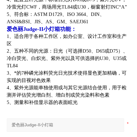
冷萤光灯CWF，商场用光TL84或U30，橱窗射灯INC“A”
5、符合标：ASTM D1729、ISO 3664、DIN、
ANSI&BSI、JIS、AS、GM、SAEJ361
爱色丽Judge-II小灯箱
功能：
1、适合用于各种工作区，如办公室、设计工作室和生产
区
2、五种不同的光源：日光（可选择D50、D65或D75）、
冷白荧光、白炽光、紫外光以及可供选择的U30、U35或
TL84
3、*的7种磷光涂料荧光日光技术使得显色更加精确，可
实现的目视对色效果
4、紫外光源能单独使用或与其它光源结合使用，用于检
测并评估荧光增白剂、增白剂或荧光染料和色素
5、测量和补偿显示器的表面眩光