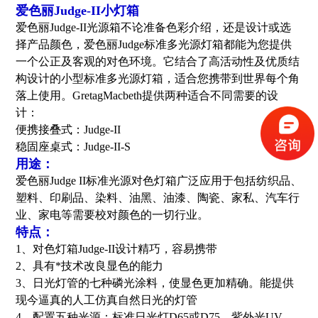
爱色丽Judge-II小灯箱
爱色丽Judge-II光源箱不论准备色彩介绍，还是设计或选
择产品颜色，爱色丽Judge标准多光源灯箱都能为您提供
一个公正及客观的对色环境。它结合了高活动性及优质结
构设计的小型标准多光源灯箱，适合您携带到世界每个角
落上使用。GretagMacbeth提供两种适合不同需要的设
计：
便携接叠式：Judge-II
稳固座桌式：Judge-II-S
用途：
爱色丽Judge II标准光源对色灯箱广泛应用于包括纺织品、
塑料、印刷品、染料、油黑、油漆、陶瓷、家私、汽车行
业、家电等需要校对颜色的一切行业。
特点：
1、对色灯箱Judge-II设计精巧，容易携带
2、具有*技术改良显色的能力
3、日光灯管的七种磷光涂料，使显色更加精确。能提供
现今逼真的人工仿真自然日光的灯管
4、配置五种光源：标准日光灯D65或D75，紫外光UV，