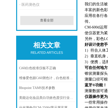
我们的生活被
医药测色仪
丰富的新色彩
应用在各行各
查看全部
传。
CM-600
使仪器更为紧
另外，彩色L
相关文章
好设计使您手
1）符合人体
RELATED ARTICLES
2）垂直机身
3）便携，适
可在任何地方
Ci60白色校准仪板不正确
锥状测量探头
维修爱色丽Ci60测色计，白色校准失败
测量口径可根据
蓝牙®功能！
Rhopoint TAMS技术参数
测量数据可通
仪器操作更为
美能达化妆品美白功效色度仪行业标准
一些常用操作
分光测色仪CM-2500d显示屏蓝屏