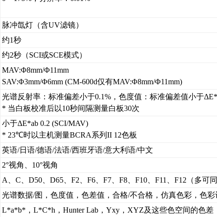
脉冲氙灯（含UV滤镜）
约1秒
约2秒（SCI或SCE模式）
MAV:Φ8mm/Φ11mm
SAV:Φ3mm/Φ6mm (CM-600d仅有MAV:Φ8mm/Φ11mm)
光谱反射率：标准偏差小于0.1%，色度值：标准偏差值小于ΔE*ab 
* 当白板校准后以10秒间隔测量白板30次
小于ΔE*ab 0.2 (SCI/MAV)
* 23℃时以主机测量BCRA系列II 12色板
英语/日语/德语/法语/西班牙语/意大利语/中文
2°视角、10°视角
A、C、D50、D65、F2、F6、F7、F8、F10、F11、F12
光谱数据/图，色度值，色差值，合格/不合格，仿真色彩，色彩
L*a*b*，L*C*h，Hunter Lab，Yxy，XYZ及这些色空间的色差，Muns