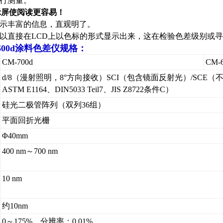
行测量。
示屏使阅读更容易！
示丰富的信息，直观明了。
以直接在LCD上以色标的形式显示出来，这在检验色差级别或
00d
涂料色差仪
规格：
CM-700d
CM-
d/8（漫射照明，8°方向接收）SCI（包含镜面反射光）/SCE（不包
ASTM E1164、DIN5033 Teil7、JIS Z8722条件C）
硅光二极管阵列（双列36组）
平面回折光栅
Φ40mm
400 nm～700 nm
10 nm
约10nm
0～175%，分辨率：0.01%