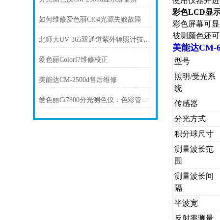
使用仪器并进
彩色LCD显
如何维修爱色丽Ci64光源失败故障
彩色屏幕可显
被测颜色还可
北师大UV-365双通道紫外辐照计技术参数
美能达CM-6
爱色丽Colori7维修校正
型号
照明/受光系
美能达CM-2500d售后维修
统
爱色丽Ci7800分光测色仪：色彩管理专家
传感器
分光方式
积分球尺寸
测量波长范
围
测量波长间
隔
半波宽
反射率测量