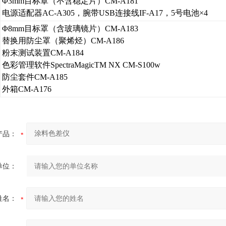
Φ3mm目标罩（不含稳定片）CM-A181
电源适配器AC-A305，腕带USB连接线IF-A17，5号电池×4
Φ8mm目标罩（含玻璃镜片）CM-A183
替换用防尘罩（聚烯烃）CM-A186
粉末测试装置CM-A184
色彩管理软件SpectraMagicTM NX CM-S100w
防尘套件CM-A185
外箱CM-A176
产品：
单位：
姓名：