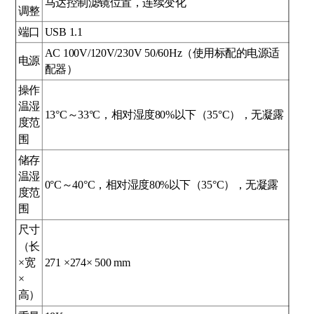
马达控制滤镜位置，连续变化
调整
端口
USB 1.1
AC 100V/120V/230V 50/60Hz（使用标配的电源适
电源
配器）
操作
温湿
13°C～33°C，相对湿度80%以下（35°C），无凝露
度范
围
储存
温湿
0°C～40°C，相对湿度80%以下（35°C），无凝露
度范
围
尺寸
（长
×宽
271 ×274× 500 mm
×
高）