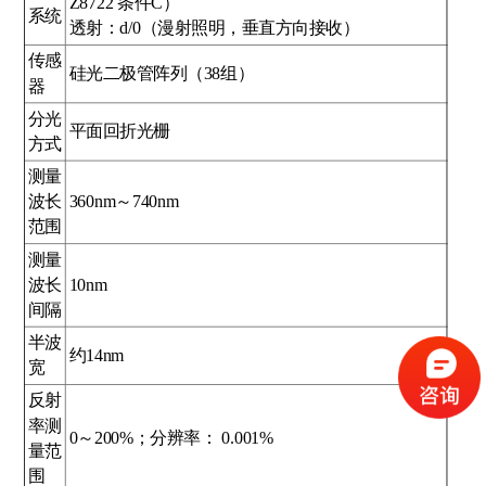
Z8722 条件C）
系统
透射：d/0（漫射照明，垂直方向接收）
传感
硅光二极管阵列（38组）
器
分光
平面回折光栅
方式
测量
波长
360nm～740nm
范围
测量
波长
10nm
间隔
半波
约14nm
宽
反射
率测
0～200%；分辨率： 0.001%
量范
围