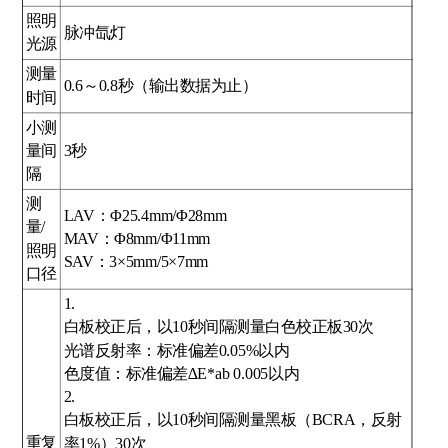
照明
脉冲氙灯
光源
测量
0.6～0.8秒（输出数据为止）
时间
小测
量间
3秒
隔
测
LAV：Φ25.4mm/Φ28mm
量/
MAV：Φ8mm/Φ11mm
照明
SAV：3×5mm/5×7mm
口径
1.
白板校正后，以10秒间隔测量白色校正板30次
光谱反射率：标准偏差0.05%以内
色度值：标准偏差∆E*ab 0.005以内
2.
白板校正后，以10秒间隔测量黑板（BCRA，反射
重复
率1%）30次