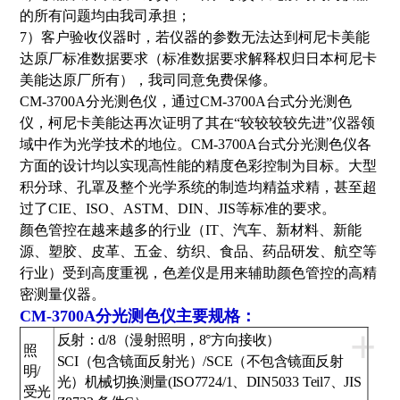
的所有问题均由我司承担；
7）客户验收仪器时，若仪器的参数无法达到柯尼卡美能
达原厂标准数据要求（标准数据要求解释权归日本柯尼卡
美能达原厂所有），我司同意免费保修。
CM-3700A分光测色仪，通过CM-3700A台式分光测色
仪，柯尼卡美能达再次证明了其在“较较较较先进”仪器领
域中作为光学技术的地位。CM-3700A台式分光测色仪各
方面的设计均以实现高性能的精度色彩控制为目标。大型
积分球、孔罩及整个光学系统的制造均精益求精，甚至超
过了CIE、ISO、ASTM、DIN、JIS等标准的要求。
颜色管控在越来越多的行业（IT、汽车、新材料、新能
源、塑胶、皮革、五金、纺织、食品、药品研发、航空等
行业）受到高度重视，色差仪是用来辅助颜色管控的高精
密测量仪器。
CM-3700A分光测色仪主要规格：
+
反射：d/8（漫射照明，8°方向接收）
照
SCI（包含镜面反射光）/SCE（不包含镜面反射
明/
光）机械切换测量(ISO7724/1、DIN5033 Teil7、JIS
受光