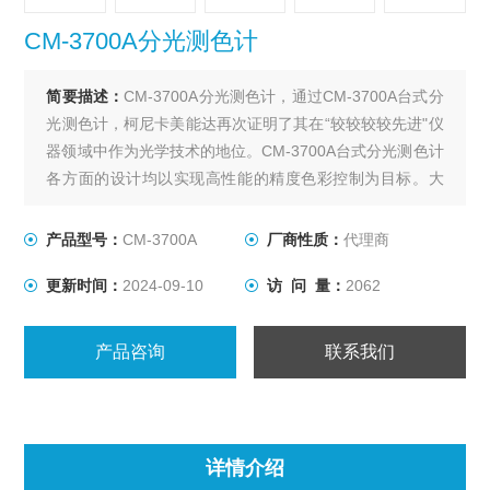
CM-3700A分光测色计
简要描述：
CM-3700A分光测色计，通过CM-3700A台式分
光测色计，柯尼卡美能达再次证明了其在“较较较较先进"仪
器领域中作为光学技术的地位。CM-3700A台式分光测色计
各方面的设计均以实现高性能的精度色彩控制为目标。大
型积分球、孔罩及整个光学系统的制造均精益求精，甚至
超过了CIE、ISO、ASTM、DIN、JIS等标准的要求。
产品型号：
CM-3700A
厂商性质：
代理商
更新时间：
2024-09-10
访 问 量：
2062
产品咨询
联系我们
详情介绍