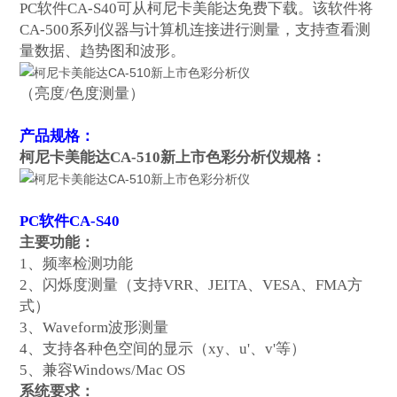
PC软件CA-S40可从柯尼卡美能达
免费下载
。该软件将
CA-500系列仪器与计算机连接进行测量，支持查看测
量数据、趋势图和波形。
（
亮度/色度测量
）
产品规格：
柯尼卡美能达CA-510新上市色彩分析仪
规格
：
PC软件CA-S40
主要功能
：
1、
频率检测功能
2、
闪烁度测量（支持
VRR、JEITA、VESA、FMA方
式）
3、
Waveform波形测量
4、
支持各种色空间的显示（
xy、u'
、
v'等）
5、
兼容
Windows/Mac OS
系统要求：