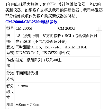
1年内出现重大故障，客户不打算计算维修仪器，考虑购
买新仪器。如果客户选择从我司购买新仪器，我司将退还
部分维修款项作为客户购买新仪器的补贴。
CM-2600d/CM-2500d规格参数
+
型号
CM-2500d
CM-2600d
照
d/8（漫射照明，8°方向接收）SCI（包含镜面反射
明/
光）/SCE（不包含镜面反射光）
受光
同时测量(CIE 5、ISO7724/1、ASTM E1164、
系统
DIN5033 Teil7、JIS Z8722 条件C）
传感
硅光二极管阵列（双列40组）
器
分光
平面回折光栅
方式
积分
Φ52mm
球尺
寸
测量
360nm～740nm