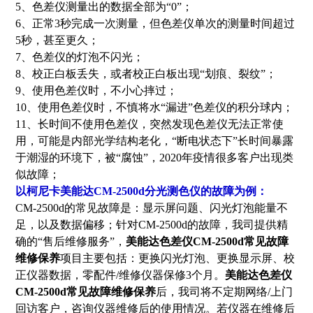
5、色差仪测量出的数据全部为“0”；
6、正常3秒完成一次测量，但色差仪单次的测量时间超过
5秒，甚至更久；
7、色差仪的灯泡不闪光；
8、校正白板丢失，或者校正白板出现“划痕、裂纹”；
9、使用色差仪时，不小心摔过；
10、使用色差仪时，不慎将水“漏进”色差仪的积分球内；
11、长时间不使用色差仪，突然发现色差仪无法正常使
用，可能是内部光学结构老化，“断电状态下”长时间暴露
于潮湿的环境下，被“腐蚀”，2020年疫情很多客户出现类
似故障；
以柯尼卡美能达CM-2500d分光测色仪的故障为例：
CM-2500d的常见故障是：显示屏问题、闪光灯泡能量不
足，以及数据偏移；针对CM-2500d的故障，我司提供精
确的“售后维修服务”，
美能达色差仪CM-2500d常见故障
维修保养
项目主要包括：更换闪光灯泡、更换显示屏、校
正仪器数据，零配件/维修仪器保修3个月。
美能达色差仪
CM-2500d常见故障维修保养
后，我司将不定期网络/上门
回访客户，咨询仪器维修后的使用情况。若仪器在维修后