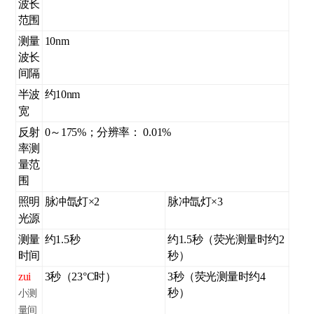
波长
范围
测量
10nm
波长
间隔
半波
约10nm
宽
反射
0～175%；分辨率： 0.01%
率测
量范
围
照明
脉冲氙灯×2
脉冲氙灯×3
光源
测量
约1.5秒
约1.5秒（荧光测量时约2
时间
秒）
zui
3秒（23°C时）
3秒（荧光测量时约4
秒）
小测
量间