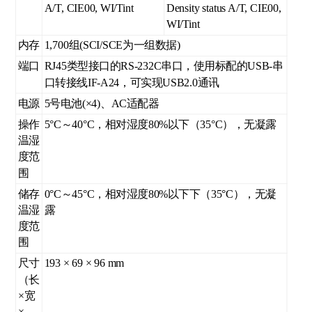
A/T, CIE00, WI/Tint
Density status A/T, CIE00,
WI/Tint
内存
1,700组(SCI/SCE为一组数据)
端口
RJ45类型接口的RS-232C串口，使用标配的USB-串
口转接线IF-A24，可实现USB2.0通讯
电源
5号电池(×4)、AC适配器
操作
5°C～40°C，相对湿度80%以下（35°C），无凝露
温湿
度范
围
储存
0°C～45°C，相对湿度80%以下下（35°C），无凝
温湿
露
度范
围
尺寸
193 × 69 × 96 mm
（长
×宽
×