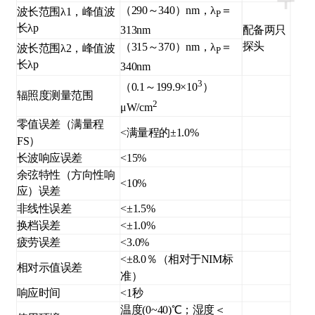
+
（290～340）nm，λ
＝
波长范围λ1，峰值波
P
长λp
配备两只
313nm
探头
（315～370）nm，λ
＝
波长范围λ2，峰值波
P
长λp
340nm
3
（0.1～199.9×10
）
辐照度测量范围
2
μW/cm
零值误差（满量程
<满量程的±1.0%
FS）
长波响应误差
<15%
余弦特性（方向性响
<10%
应）误差
非线性误差
<±1.5%
换档误差
<±1.0%
疲劳误差
<3.0%
<±8.0％（相对于NIM标
相对示值误差
准）
响应时间
<1秒
温度(0~40)℃；湿度＜