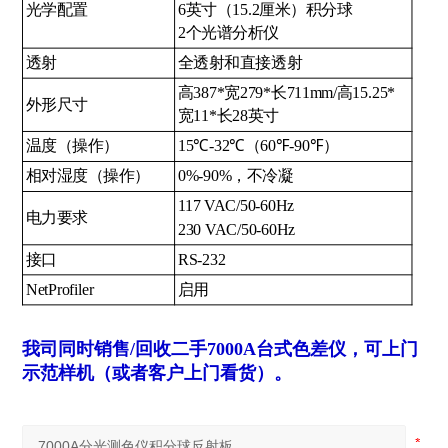
光学配置
6英寸（15.2厘米）积分球
2个光谱分析仪
透射
全透射和直接透射
高387*宽279*长711mm/高15.25*
外形尺寸
宽11*长28英寸
温度（操作）
15℃-32℃（60℉-90℉）
相对湿度（操作）
0%-90%，不冷凝
117 VAC/50-60Hz
电力要求
230 VAC/50-60Hz
接口
RS-232
NetProfiler
启用
我司同时销售/回收二手7000A台式色差仪，可上门
示范样机（或者客户上门看货）。