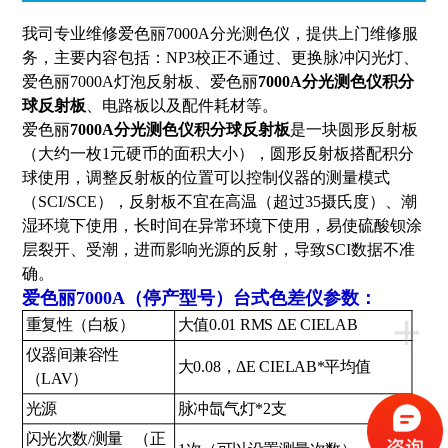
我司专业维修爱色丽7000A分光测色仪，提供上门维修服
务，主要内容包括：NP3校正不通过、更换脉冲闪光灯、
爱色丽7000A灯泡反射板、爱色丽
7000A分光测色仪积分
球反射板
、电路板以及配件耗材等。
爱色丽
7000A分光测色仪积分球反射板
是一块圆形反射板
（大约一枚1元硬币的面积大小），圆形反射板搭配积分
球使用，调整反射板的位置可以控制仪器的测量模式
（SCI/SCE），反射板不宜在高温（超过35摄氏度）、潮
湿环境下使用，长时间在异常环境下使用，易使硫酸钡涂
层裂开、受潮，进而影响光源的反射，导致SCI数据不准
确。
爱色丽7000A（停产型号）台式色差仪参数：
+
重复性（白板）
大值0.01 RMS ΔE CIELAB
仪器间兼容性
大0.08，ΔE CIELAB*平均值
（LAV）
光源
脉冲氙气灯*2支
闪光次数/测量 （正