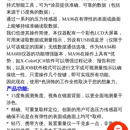
持式智能工具，可为*涂层提供准确、可靠的数据（包括
来源于15度角的数据）。
通过一系列的压力传感器，MA96在有弹性的表面或曲面
上能够持续准确读取数据。
我们也使其操作简便。本仪器配有一个彩色LCD大屏幕，
可用来读取数据或测量指示，另设有USB或蓝牙（仅限于
认可该规定的国家）无线数据通信选项。作为MA94和
MA68II仪器的功能增强版本，MA96在操作上具有*优
势，如X-ColorQC®软件可以增强过程记录、报告和控
制，以及JOB软件模式可以进行文字或可视测量指示以确
保统一性。只需操作几个按键，即可实现所有功能。
因此现在，使用*色润饰的工作全然取决于您的想象力。
产品功能:
* 15度角观测角度。视角在镜面背面，以更全面地测量干
涉色。
* 精确、可重复取样定位。创新的用户可选压力传感器可
确保不论是在有弹性的表面或曲面上均可*取样。
* 轻巧、携带方便。装置重量仅一千克多一点，非常适合