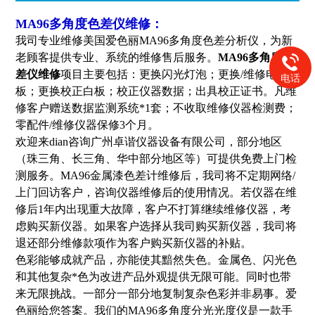
MA96多角度色差仪维修
：
我司专业维修美国爱色丽MA96多角度色差分析仪，为新
老顾客提供专业、系统的维修售后服务。
MA96多角度色
差仪维修
项目主要包括：更换闪光灯泡；更换/维修电路
电话
板；更换校正白板；校正仪器数据；出具校正证书。凡维
修客户赠送数据监测系统*1套；不收取维修仪器检测费；
零配件/维修仪器保修3个月。
欢迎来dian咨询广州卓谐仪器设备有限公司，部分地区
（珠三角、长三角、华中部分地区等）可提供免费上门检
测服务。MA96金属漆色差计维修后，我司将不定期网络/
上门回访客户，咨询仪器维修后的使用情况。若仪器在维
修后1年内出现重大故障，客户不打算继续维修仪器，考
虑购买新仪器。如果客户选择从我司购买新仪器，我司将
退还部分维修款项作为客户购买新仪器的补贴。
色彩能够成就产品，亦能使其黯然失色。金属色、闪光色
和其他复杂*色为改进产品外观提供无限可能。同时也带
来无限挑战。一部分一部分地复制复杂色彩并非易事。爱
色丽给您答案。我们的MA96多角度分光光度仪是一款手