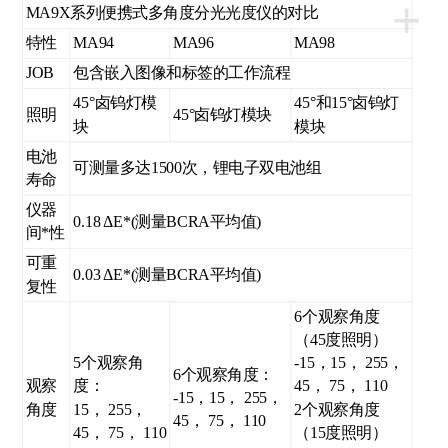
+
MA9X系列便携式多角度分光光度仪的对比
特性
MA94
MA96
MA98
JOB
包含嵌入图像和标签的工作流程
45°卤钨灯模
45°和15°卤钨灯
照明
45°卤钨灯模块
块
模块
电池
可测量多达1500次，锂电子双电池组
寿命
仪器
0.18 ΔE*(测量BCRA平均值)
间*性
可重
0.03 ΔE*(测量BCRA平均值)
复性
6个观察角度
（45度照明）
5个观察角
-15，15， 255，
6个观察角度：
观察
度：
45， 75， 110
-15，15， 255，
角度
15， 255，
2个观察角度
45， 75， 110
45， 75， 110
（15度照明）