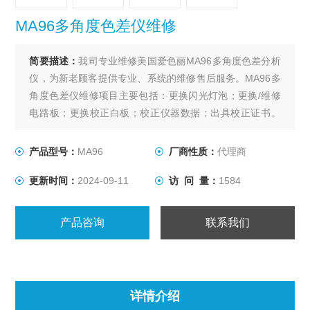
MA96多角度色差仪维修
简要描述：
我司专业维修美国爱色丽MA96多角度色差分析
仪，为新老顾客提供专业、系统的维修售后服务。MA96多
角度色差仪维修项目主要包括：更换闪光灯泡；更换/维修
电路板；更换校正白板；校正仪器数据；出具校正证书。
凡维修客户赠送数据监测系统*1套；不收取维修仪器检测
费；零配件/维修仪器保修3个月。MA96系列多角度分光光
产品型号：
MA96
厂商性质：
代理商
度仪参数规格：
更新时间：
2024-09-11
访 问 量：
1584
产品咨询
联系我们
详情介绍