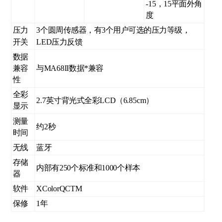
-15，15平面外角
度
压力
3个圆周传感器，有3个用户可选的压力等级，
开关
LED压力反馈
数据
兼容
与MA68II数据*兼容
性
全彩
2.7英寸背光式全彩LCD（6.85cm）
显示
测量
约2秒
时间
无线
蓝牙
存储
内部有250个标准和1000个样本
器
软件
XColorQCTM
保修
1年