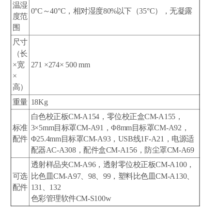
温湿
0°C～40°C，相对湿度80%以下（35°C），无凝露
度范
围
尺寸
（长
×宽
271 ×274× 500 mm
×
高）
重量
18Kg
白色校正板CM-A154，零位校正盒CM-A155，
标准
3×5mm目标罩CM-A91，Φ8mm目标罩CM-A92，
配件
Φ25.4mm目标罩CM-A93，USB线1F-A21，电源适
配器AC-A308，配件盒CM-A156，防尘罩CM-A69
透射样品夹CM-A96，透射零位校正板CM-A100，
可选
比色皿CM-A97、98、99，塑料比色皿CM-A130、
配件
131、132
色彩管理软件CM-S100w