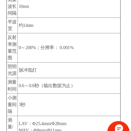
波长
10nm
间隔
半波
约14nm
宽
反射
率测
0～200%；分辨率： 0.001%
量范
围
照明
脉冲氙灯
光源
测量
0.6～0.8秒（输出数据为止）
时间
小测
量间
3秒
隔
测
LAV：Φ25.4mm/Φ28mm
量/
MAV：Φ8mm/Φ11mm