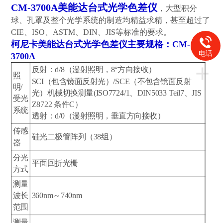
CM-3700A美能达台式
光学色差仪
，大型积分
球、孔罩及整个光学系统的制造均精益求精，甚至超过了
CIE、ISO、ASTM、DIN、JIS等标准的要求。
柯尼卡美能达台式
光学色差仪
主要规格：CM-
电话
3700A
+
反射：d/8（漫射照明，8°方向接收）
照
SCI（包含镜面反射光）/SCE（不包含镜面反射
明/
光）机械切换测量(ISO7724/1、DIN5033 Teil7、JIS
受光
Z8722 条件C）
系统
透射：d/0（漫射照明，垂直方向接收）
传感
硅光二极管阵列（38组）
器
分光
平面回折光栅
方式
测量
波长
360nm～740nm
范围
测量