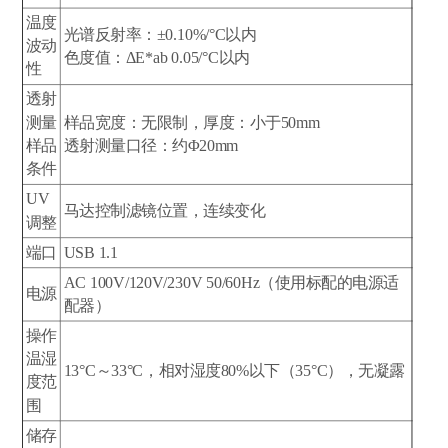
温度
光谱反射率：±0.10%/°C以内
波动
色度值：ΔE*ab 0.05/°C以内
性
透射
测量
样品宽度：无限制，厚度：小于50mm
样品
透射测量口径：约Φ20mm
条件
UV
马达控制滤镜位置，连续变化
调整
端口
USB 1.1
AC 100V/120V/230V 50/60Hz（使用标配的电源适
电源
配器）
操作
温湿
13°C～33°C，相对湿度80%以下（35°C），无凝露
度范
围
储存