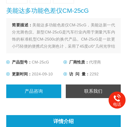
美能达多功能色差仪CM-25cG
简要描述：
美能达多功能色差仪CM-25cG，美能达新一代
分光测色仪。新型CM-25cG是汽车行业内用于测量汽车内
饰的标准机型CM-2500c的换代产品。CM-25cG是一款更
小巧轻便的便携式分光测色计，采用了45度c/0°几何光学结
构并配备高性能60度光泽传感器。此款仪器所使用的45度
c/0度几何光学结构以能够提供与视觉感知极度相关的色彩
产品型号：
CM-25cG
厂商性质：
代理商
值而闻名。
更新时间：
2024-09-10
访 问 量：
2292
产品咨询
联系我们
电话
详情介绍