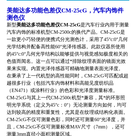
美能达多功能色差仪CM-25cG
，汽车内饰件
测色仪
新型
美能达多功能色差仪CM-25cG
是汽车行业内用于测量
汽车内饰的标准机型CM-2500c的换代产品。CM-25cG是
一款更小巧轻便的便携式分光测色计，采用了45°c:0°几何
光学结构并配备高性能60°光泽传感器。此款仪器所使用
的45°c:0°几何光学结构以能够提供与视觉感知极度相关的
色值而闻名。这一点可以通过*排除纹理表面的镜面光效
果来实现。内置光泽传感器可精确地测量表面光泽度。
在秉承了上一代机型的高性能同时，CM-25cG可匹配或超
越很多行业（包括汽车内饰材料和高能见度纺织品
（EN471）或涂料行业）的色彩和光泽度测量标准。
CM-25cG与其上一代CM-2500c机型*兼容，其*的环形照
明光学系统（定义为45°c：0°）无论测量方向如何，均可
达到较高的精度和重复性，尤其是在纹理或结构化表面。
CM-25cG不仅可测量色彩，同时还可测量60°光泽度，并
且，CM-25cG不仅可测量标准MAV尺寸（7mm），还可
测量3mm直径小面积测量区域。