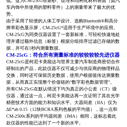
低。这为CM-25cG在磨砂、纹理和结构化材料表面（如汽
车内饰中所使用的塑料零件）上的测量带来了极大的优
势。
由于采用了轻便的人体工学设计、选购Bluetooth®和高分
辨率彩色显示屏，CM-25cG*适用于生产环境中的应用。
CM-25cG为同类仪器设置了一套新标准，可轻松快速地处
理并通过额外信息（标签）根据分组排序过滤已存储的数
据，并可在1秒内测量数据。
CM-25cG：符合所有测量标准的较较较较先进仪器
CM-25cG是柯尼卡美能达与世界主要汽车制造商密切合作
研制出的产品，此款仪器不仅可减少与供应商的物理样品
交换，同时还可保留历史数据，使用户根据值传达测量数
据，从而真正实现整个价值链的“数字彩色数据管理”。
所有CM-25cG在默认情况下均为真正的小公差（CT）级
仪器，通过这一点，柯尼卡美能达再一次证明了其在光学
精密技术方面的能力和知识水平。大器间差（IIA）仅为
∆E*ab 0.15（12块BCRA系列色板的平均值），这一点和
CM-2500c系列的平均器间差（IMA）相同，这标志着此
款仪器的性能已达到了一个新的水平。