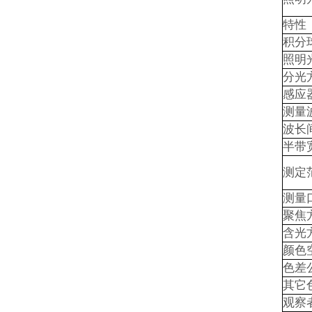
特性
积分
照明
分光
感应
测量
波长
半带
测定
测量
聚焦
含光
颜色
色差
其它
观察