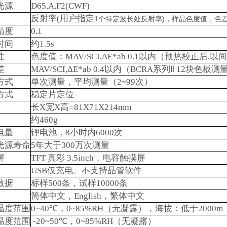
光源
D65,A,F2(CWF)
反射率
(
用户指定
1
个特定波长处反射率
)
，样品色度值，色
精度
0.1
时间
约
1.5s
性
色度值：
MAV/SCI,ΔE*ab 0.1
以内（预热校正后
,
以间
差
MAV/SCI,ΔE*ab 0.4
以内（
BCRA
系列Ⅱ
12
块色板测
方式
单次测量，平均测量（
2~99
次）
方式
稳定片定位
长
X
宽
X
高
=81X71X214mm
约
460g
电量
锂电池，
8
小时内
6000
次
光源寿命
5
年大于
300
万次测量
屏
TFT
真彩
3.5inch
，电容触摸屏
USB
仅充电、不支持品管软件
数据
标样
500
条，试样
10000
条
简体中文，
English
，繁体中文
温度范围
0~40
℃
，
0~85%RH
（无凝露），海拔：低于
2000m
温度范围
-20~50
℃
，
0~85%RH
（无凝露）