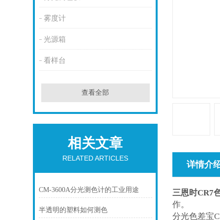
雾度计
光源箱
看样台
查看全部
相关文章
RELATED ARTICLES
详情介
CM-3600A分光测色计的工业用途
三恩时CR7
作。
半透明的塑料如何测色
分光色差宝
C