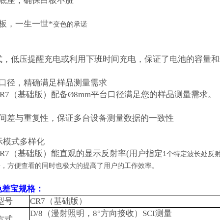
底座，确保白板不脏
板，一生一世*
变色的承诺
式，低压提醒充电或利用下班时间充电，保证了电池的容量和
口径，精确满足样品测量需求
R7
（基础版）配备
Ø8mm
平台口径满足您的样品测量需求。
间差与重复性，保证多台设备测量数据的一致性
示模式多样化
R7
（基础版）能直观的显示反射率
(
用户指定
1
个特定波长处反
据，方便查看的同时也极大的提高了用户的工作效率。
色差宝
规格：
型号
CR7
（基础版）
D/8
（漫射照明，
8°
方向接收）
SCI
测量
方式