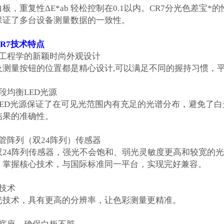
白板，重复性
ΔE*ab
轻松控制在
0.1
以内。
CR7
分光色差宝*的
保证了多台设备测量数据的一致性。
R7
技术特点
工程学的新颖时尚外观设计
及测量按钮的位置都是精心设计
,
可以满足不同的握持习惯，
段均衡
LED
光源
ED
光源保证了在可见光范围内有充足的光谱分布，避免了白
结果的准确性。
管阵列（双
24
阵列）传感器
双
24
阵列传感器，强光不会饱和、弱光灵敏度更高和较宽的
，掌握核心技术，与国际标准同一平台，实现完好兼容。
技术
光技术，具有更高的分辨率，让色彩测量更精准。