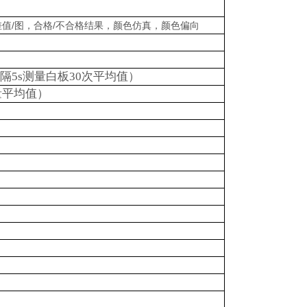
差值
/
图，合格
/不合格结果，颜色仿真，颜色偏向
隔
5s
测量白板
30
次平均值）
量平均值）