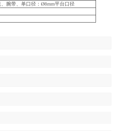
盖、腕带、单口径：
Ø8mm
平台口径