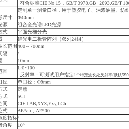
符合标准
CIE No.15
，
GB/T 3978,GB 2893,GB/T 18
定制单一测量口径，用于塑胶电子、油漆油墨、纺
球尺寸
Φ40mm
光源
组合全光谱
LED
光源
方式
平面光栅分光
器
硅光电二极管阵列（双列
24
组）
波长范围
400
～
700nm
间隔
/
宽
10nm
L:0~100
范围
反射率：可测试用户指定
1
个特定波长处反射率
(
默认
550
口径
单口径：
Φ8mm
方式
定焦
方式
SCI
空间
CIE LAB,XYZ,Yxy,LCh
公式
ΔE*ab
，
ΔE*00
色度指标
/
者角度
10°